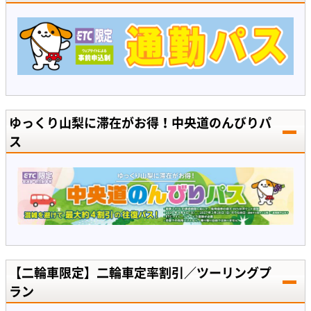
ゆっくり山梨に滞在がお得！中央道のんびりパ
ス
【二輪車限定】二輪車定率割引／ツーリングプ
ラン