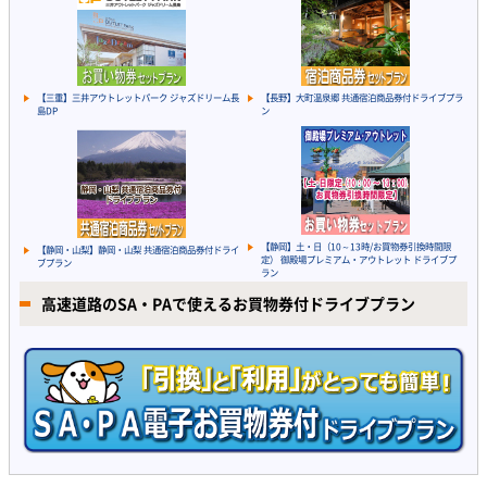
【三重】三井アウトレットパーク ジャズドリーム長
【長野】大町温泉郷 共通宿泊商品券付ドライブプラ
島DP
ン
【静岡】土・日（10～13時/お買物券引換時間限
【静岡・山梨】静岡・山梨 共通宿泊商品券付ドライ
定） 御殿場プレミアム・アウトレット ドライブプ
ブプラン
ラン
高速道路のSA・PAで使えるお買物券付ドライブプラン