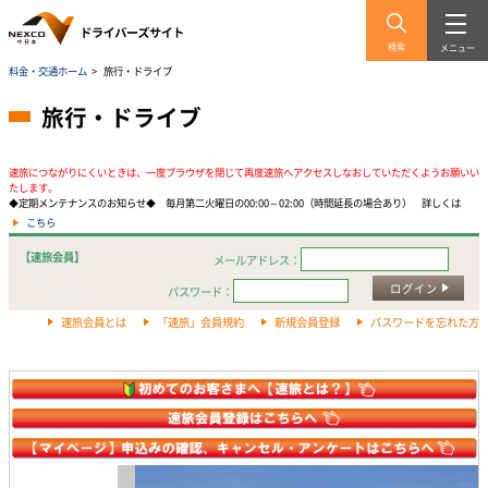
検索
メニュー
料金・交通ホーム
>
旅行・ドライブ
旅行・ドライブ
速旅につながりにくいときは、一度ブラウザを閉じて再度速旅へアクセスしなおしていただくようお願いい
たします。
◆定期メンテナンスのお知らせ◆ 毎月第二火曜日の00:00～02:00（時間延長の場合あり） 詳しくは
こちら
【速旅会員】
メールアドレス：
ログイン
パスワード：
速旅会員とは
「速旅」会員規約
新規会員登録
パスワードを忘れた方