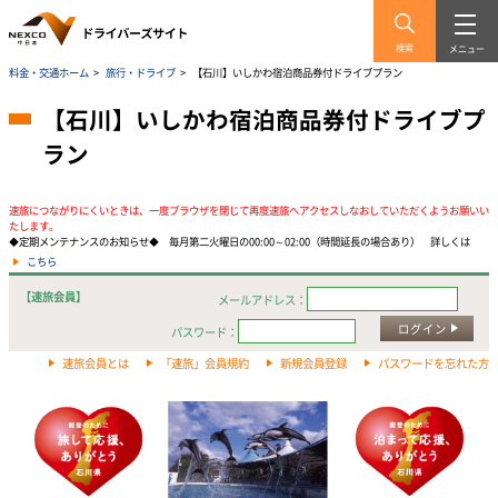
検索
メニュー
料金・交通ホーム
>
旅行・ドライブ
>
【石川】いしかわ宿泊商品券付ドライブプラン
【石川】いしかわ宿泊商品券付ドライブプ
ラン
速旅につながりにくいときは、一度ブラウザを閉じて再度速旅へアクセスしなおしていただくようお願いい
たします。
◆定期メンテナンスのお知らせ◆ 毎月第二火曜日の00:00～02:00（時間延長の場合あり） 詳しくは
こちら
【速旅会員】
メールアドレス：
ログイン
パスワード：
速旅会員とは
「速旅」会員規約
新規会員登録
パスワードを忘れた方