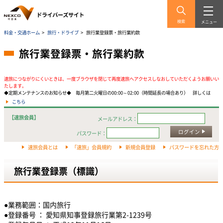
検索
メニュー
料金・交通ホーム
>
旅行・ドライブ
>
旅行業登録票・旅行業約款
旅行業登録票・旅行業約款
速旅につながりにくいときは、一度ブラウザを閉じて再度速旅へアクセスしなおしていただくようお願いい
たします。
◆定期メンテナンスのお知らせ◆ 毎月第二火曜日の00:00～02:00（時間延長の場合あり） 詳しくは
こちら
【速旅会員】
メールアドレス：
ログイン
パスワード：
速旅会員とは
「速旅」会員規約
新規会員登録
パスワードを忘れた方
旅行業登録票（標識）
●業務範囲：国内旅行
●登録番号 ： 愛知県知事登録旅行業第2-1239号