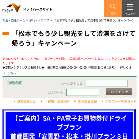
検索
メニュー
料金・交通ホーム
>
旅行・ドライブ
>
「松本でもう少し観光をして渋滞をさけて帰ろう」キャンペーン
「松本でもう少し観光をして渋滞をさけて
帰ろう」キャンペーン
速旅につながりにくいときは、一度ブラウザを閉じて再度速旅へアクセスしなおしていただくようお願いい
たします。
◆定期メンテナンスのお知らせ◆ 毎月第二火曜日の00:00～02:00（時間延長の場合あり） 詳しくは
こちら
【速旅会員】
メールアドレス：
ログイン
パスワード：
速旅会員とは
「速旅」会員規約
新規会員登録
パスワードを忘れた方
【ご案内】SA・PA電子お買物券付ドライ
ブプラン
首都圏発「安曇野・松本・掛川プラン３日