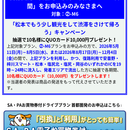
間」をお申込みのみなさまへ
対象：②-M6
「松本でもう少し観光をして渋滞をさけて帰ろ
う」キャンペーン
抽選で10名様にQUOカード10,000円プレゼント！
上記対象プラン、
②-M6
プランをお申込みの方で、
2026年5月
11日(月)～8月5日(水)、または2026年8月17日(月)～12月4日
(金)
の間で、
上記プランを利用し、かつ、復路利用で安曇野・
梓川スマート・松本・塩尻北・塩尻・岡谷のいずれかのICを19
時～24時に流入し、発着エリアで流出
した方に抽選で各期間、
10名様にQUOカード（10,000円）をプレゼントします
！
※当選者の発表は商品の発送をもって代えさせていただきま
す。
SA・PAお買物券付ドライブプラン 首都圏発のお申込はこちら↓