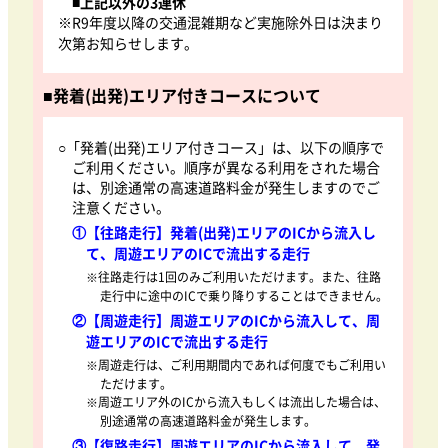
■上記以外の3連休
※R9年度以降の交通混雑期など実施除外日は決まり
次第お知らせします。
■
発着(出発)エリア付きコースについて
○「発着(出発)エリア付きコース」は、以下の順序で
ご利用ください。順序が異なる利用をされた場合
は、別途通常の高速道路料金が発生しますのでご
注意ください。
①【往路走行】発着(出発)エリアのICから流入し
て、周遊エリアのICで流出する走行
※往路走行は1回のみご利用いただけます。また、往路
走行中に途中のICで乗り降りすることはできません。
②【周遊走行】周遊エリアのICから流入して、周
遊エリアのICで流出する走行
※周遊走行は、ご利用期間内であれば何度でもご利用い
ただけます。
※周遊エリア外のICから流入もしくは流出した場合は、
別途通常の高速道路料金が発生します。
③【復路走行】周遊エリアのICから流入して、発