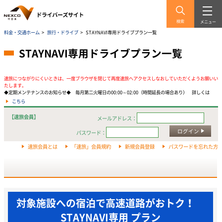
検索
メニュー
料金・交通ホーム
>
旅行・ドライブ
>
STAYNAVI専用ドライブプラン一覧
STAYNAVI専用ドライブプラン一覧
速旅につながりにくいときは、一度ブラウザを閉じて再度速旅へアクセスしなおしていただくようお願いい
たします。
◆定期メンテナンスのお知らせ◆ 毎月第二火曜日の00:00～02:00（時間延長の場合あり） 詳しくは
こちら
【速旅会員】
メールアドレス：
ログイン
パスワード：
速旅会員とは
「速旅」会員規約
新規会員登録
パスワードを忘れた方
対象施設への宿泊で高速道路がおトク！
STAYNAVI専用 プラン