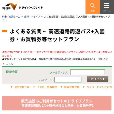
検索
メニュー
料金・交通ホーム
>
旅行・ドライブ
>
よくある質問～ 高速道路周遊パス+入園券・お買物券等セットプ
ラン
よくある質問～ 高速道路周遊パス+入園
券・お買物券等セットプラン
速旅につながりにくいときは、一度ブラウザを閉じて再度速旅へアクセスしなおしていただくようお願いい
たします。
◆定期メンテナンスのお知らせ◆ 毎月第二火曜日の00:00～02:00（時間延長の場合あり） 詳しくは
こちら
【速旅会員】
メールアドレス：
ログイン
パスワード：
速旅会員とは
「速旅」会員規約
新規会員登録
パスワードを忘れた方
観光施設のご利用がセットのドライブプラン
（高速道路周遊パス＋観光施設の入園券・お買物券等）