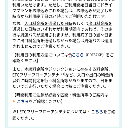
利用いただけます。ただし、ご利用開始日当日にドライ
ブプランをお申込みされた場合は、お申込みが完了した
時点から利用終了日の24時までご利用いただけます。
なお、
入口料金所を通過した日時
もしくは
出口料金所を
通過した日時
のいずれかが利用期間内であれば、その走
行は周遊パスが適用されますが、利用終了日の翌々日ま
でに出口料金所を通過しなかった場合は周遊パスは適用
されませんのでご注意ください。
【利用日の判定方法については
こちら
をご
（PDF57KB）
確認ください】
また、本線料金所やジャンクションに存在する料金所、
ETCフリーフローアンテナ
(※1)
など、入口や出口の料金所
以外に時間判定を行う料金所等がありますので、日をま
たいでご走行いただく場合には特にご注意ください。
【時間判定に注意が必要な区間・料金所等のご案内は
こちら
をご確認ください】
※1 ETCフリーフローアンテナについては
こちら
をご確
認ください。