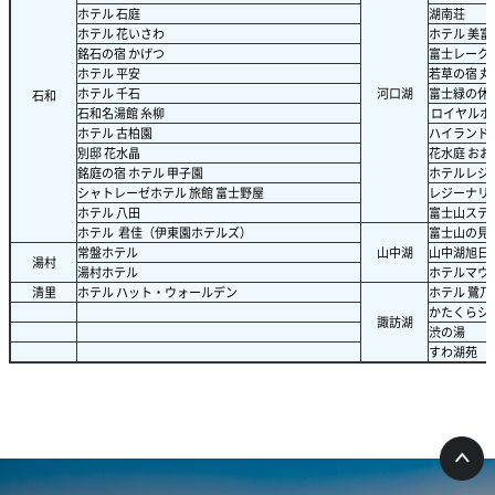
ホテル 石庭
湖南荘
ホテル 花いさわ
ホテル 美富
銘石の宿 かげつ
富士レーク
ホテル 平安
若草の宿 丸
ホテル 千石
河口湖
富士緑の休
石和
石和名湯館 糸柳
ロイヤルホ
ホテル 古柏園
ハイランド
別邸 花水晶
花水庭 おお
銘庭の宿 ホテル 甲子園
ホテルレジ
シャトレーゼホテル 旅館 富士野屋
レジーナリゾー
ホテル 八田
富士山ステ
ホテル 君佳（伊東園ホテルズ）
富士山の見
常盤ホテル
山中湖
山中湖旭日
湯村
湯村ホテル
ホテルマウ
清里
ホテル ハット・ウォールデン
ホテル 鷺乃
かたくらシ
諏訪湖
渋の湯
すわ湖苑