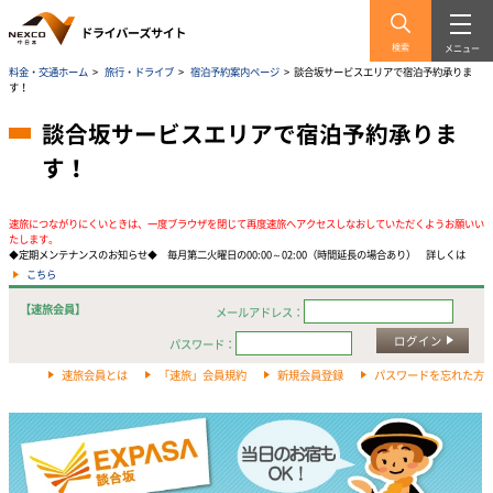
検索
メニュー
料金・交通ホーム
>
旅行・ドライブ
>
宿泊予約案内ページ
>
談合坂サービスエリアで宿泊予約承りま
す！
談合坂サービスエリアで宿泊予約承りま
す！
速旅につながりにくいときは、一度ブラウザを閉じて再度速旅へアクセスしなおしていただくようお願いい
たします。
◆定期メンテナンスのお知らせ◆ 毎月第二火曜日の00:00～02:00（時間延長の場合あり） 詳しくは
こちら
【速旅会員】
メールアドレス：
ログイン
パスワード：
速旅会員とは
「速旅」会員規約
新規会員登録
パスワードを忘れた方