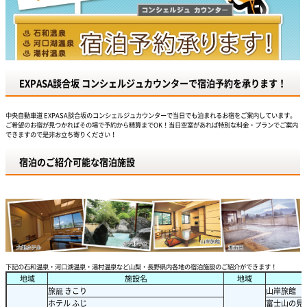
EXPASA談合坂 コンシェルジュカウンターで宿泊予約を承ります！
中央自動車道 EXPASA談合坂のコンシェルジュカウンターで当日でも泊まれるお宿をご案内しています。
ご希望のお宿が見つかればその場で予約から精算までOK！当日空室があれば特別な料金・プランでご案内
できますので是非お立ち寄りください！
宿泊のご紹介可能な宿泊施設
下記の石和温泉・河口湖温泉・湯村温泉など山梨・長野県内各地の宿泊施設のご紹介ができます！
地域
施設名
地域
旅籠 きこり
山岸旅館
ホテル ふじ
富士山の見