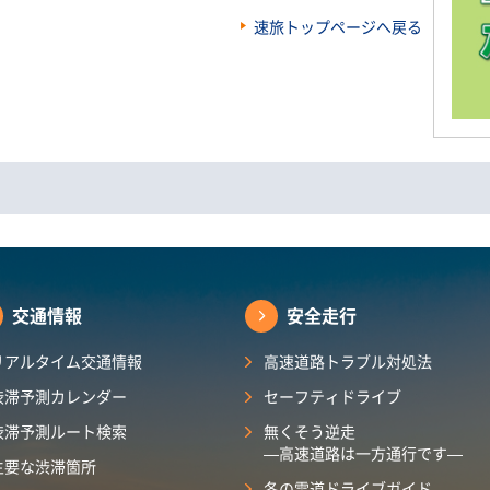
速旅トップページへ戻る
交通情報
安全走行
リアルタイム交通情報
高速道路トラブル対処法
渋滞予測カレンダー​
セーフティドライブ
渋滞予測ルート検索
無くそう逆走
―高速道路は一方通行です―
主要な渋滞箇所
冬の雪道ドライブガイド