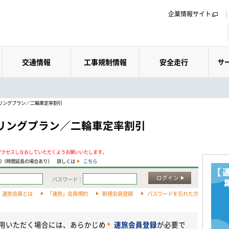
企業情報サイト
交通情報
工事規制情報
安全走行
サ
ーリングプラン／二輪車定率割引
ーリングプラン／二輪車定率割引
アクセスしなおしていただくようお願いいたします。
:00（時間延長の場合あり） 詳しくは
こちら
ログイン
パスワード：
速旅会員とは
「速旅」会員規約
新規会員登録
パスワードを忘れた方
利用いただく場合には、あらかじめ
速旅会員登録
が必要で