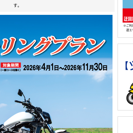
す。
※ご利
遊エ