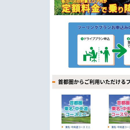
首都圏からご利用いただける
東名･中央道コース ミニ
東名･中央道コー