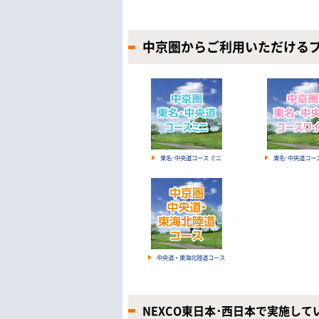
中京圏からご利用いただける
東名･中央道コース ミニ
東名･中央道コー
中央道・東海北陸道コース
NEXCO東日本･西日本で実施し