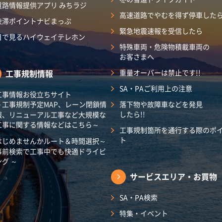
道路情報提供アプリ みちラジ
高速道路でやむを得ず停車した
渋滞ポイントナビまっぷ
緊急地震速報を受信したら
目で見るハイウェイテレホン
特殊車両・危険物積載車両の
お客さまへ
工事規制情報
重量オーバーは禁止です!!
SA・PAご利用上の注意
工事情報お役立ちサイト
～工事規制予定MAP、レーン閉鎖情
落下物や故障車などを発見
したら!!
報、リニューアル工事など大規模な
工事に関する情報などはこちら～
工事規制箇所を通行する際のポ
ト
はじめませんかルート＆時間選択～
事前検索で工事中でも快適ドライビ
ング ～
サービスエリア・
お買物
SA・PA検索
特集・イベント