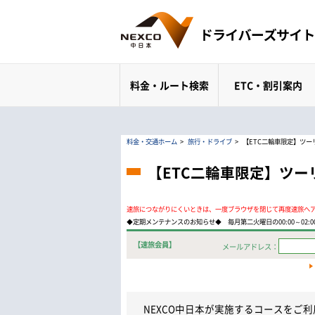
料金・ルート検索
ETC・割引案内
料金・交通ホーム
>
旅行・ドライブ
>
【ETC二輪車限定】ツ
【ETC二輪車限定】ツ
速旅につながりにくいときは、一度ブラウザを閉じて再度速旅へ
◆定期メンテナンスのお知らせ◆ 毎月第二火曜日の00:00～02
【速旅会員】
メールアドレス：
NEXCO中日本が実施するコースをご