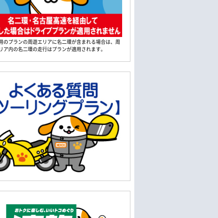
用のプランの周遊エリアに名二環が含まれる場合は、周
リア内の名二環の走行はプランが適用されます。