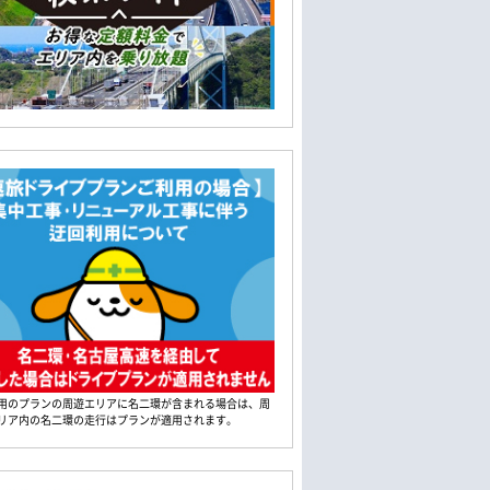
用のプランの周遊エリアに名二環が含まれる場合は、周
リア内の名二環の走行はプランが適用されます。