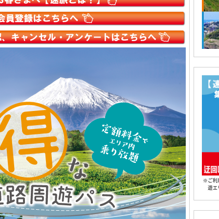
※ご利
遊エ