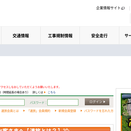
企業情報サイト
交通情報
工事規制情報
安全走行
サ
アクセスしなおしていただくようお願いいたします。
:00（時間延長の場合あり） 詳しくは
こちら
ログイン
パスワード：
速旅会員とは
「速旅」会員規約
新規会員登録
パスワードを忘れた方