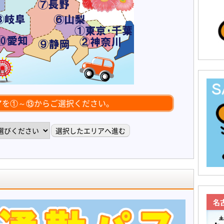
アを①～⑬からご選択ください。
名