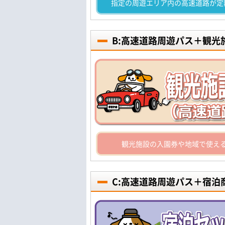
指定の周遊エリア内の高速道路が定
B:高速道路周遊パス＋観
観光施設の入園券や地域で使え
C:高速道路周遊パス＋宿泊