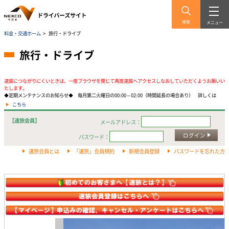
検索
メニュー
料金・交通ホーム
>
旅行・ドライブ
旅行・ドライブ
速旅につながりにくいときは、一度ブラウザを閉じて再度速旅へアクセスしなおしていただくようお願いい
たします。
◆定期メンテナンスのお知らせ◆ 毎月第二火曜日の00:00～02:00（時間延長の場合あり） 詳しくは
こちら
【速旅会員】
メールアドレス：
ログイン
パスワード：
速旅会員とは
「速旅」会員規約
新規会員登録
パスワードを忘れた方