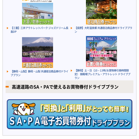
【三重】三井アウトレットパーク ジャズドリーム長
【長野】大町温泉郷 共通宿泊商品券付ドライブプラ
島DP
ン
【静岡】土・日（10～13時/お買物券引換時間限
【静岡・山梨】静岡・山梨 共通宿泊商品券付ドライ
定） 御殿場プレミアム・アウトレット ドライブプ
ブプラン
ラン
高速道路のSA・PAで使えるお買物券付ドライブプラン