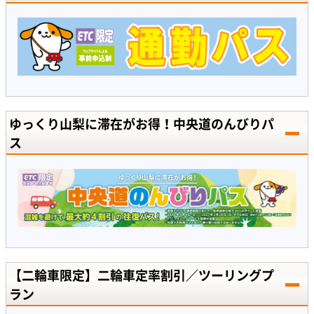
ゆっくり山梨に滞在がお得！中央道のんびりパ
ス
【二輪車限定】二輪車定率割引／ツーリングプ
ラン