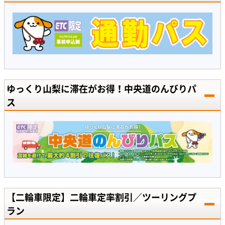
ゆっくり山梨に滞在がお得！中央道のんびりパ
ス
【二輪車限定】二輪車定率割引／ツーリングプ
ラン