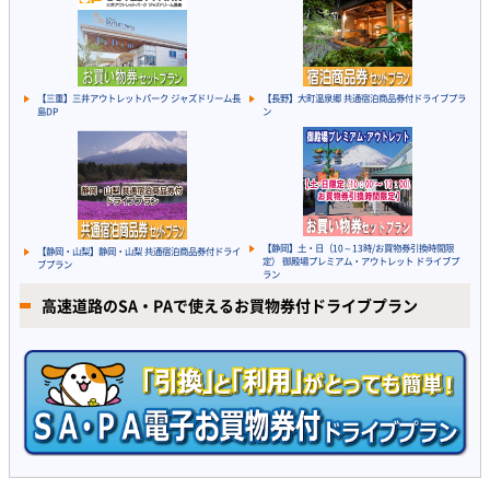
【三重】三井アウトレットパーク ジャズドリーム長
【長野】大町温泉郷 共通宿泊商品券付ドライブプラ
島DP
ン
【静岡】土・日（10～13時/お買物券引換時間限
【静岡・山梨】静岡・山梨 共通宿泊商品券付ドライ
定） 御殿場プレミアム・アウトレット ドライブプ
ブプラン
ラン
高速道路のSA・PAで使えるお買物券付ドライブプラン