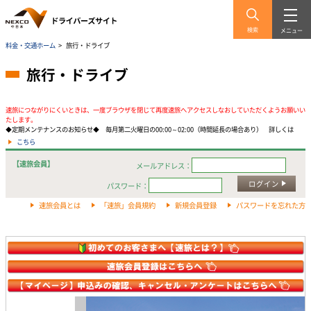
検索
メニュー
料金・交通ホーム
>
旅行・ドライブ
旅行・ドライブ
速旅につながりにくいときは、一度ブラウザを閉じて再度速旅へアクセスしなおしていただくようお願いい
たします。
◆定期メンテナンスのお知らせ◆ 毎月第二火曜日の00:00～02:00（時間延長の場合あり） 詳しくは
こちら
【速旅会員】
メールアドレス：
ログイン
パスワード：
速旅会員とは
「速旅」会員規約
新規会員登録
パスワードを忘れた方