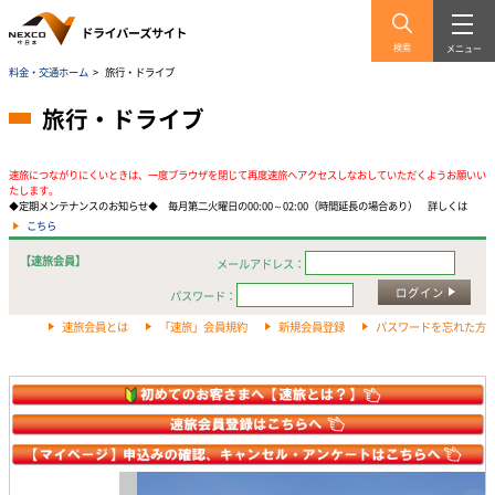
検索
メニュー
料金・交通ホーム
>
旅行・ドライブ
旅行・ドライブ
速旅につながりにくいときは、一度ブラウザを閉じて再度速旅へアクセスしなおしていただくようお願いい
たします。
◆定期メンテナンスのお知らせ◆ 毎月第二火曜日の00:00～02:00（時間延長の場合あり） 詳しくは
こちら
【速旅会員】
メールアドレス：
ログイン
パスワード：
速旅会員とは
「速旅」会員規約
新規会員登録
パスワードを忘れた方