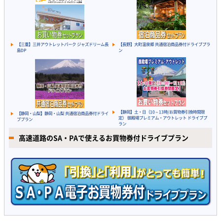
【三重】三井アウトレットパーク ジャズドリーム長
【長野】大町温泉郷 共通宿泊商品券付ドライブプラ
島DP
ン
【静岡】土・日（10～13時/お買物券引換時間限
【静岡・山梨】静岡・山梨 共通宿泊商品券付ドライ
定） 御殿場プレミアム・アウトレット ドライブプ
ブプラン
ラン
高速道路のSA・PAで使えるお買物券付ドライブプラン