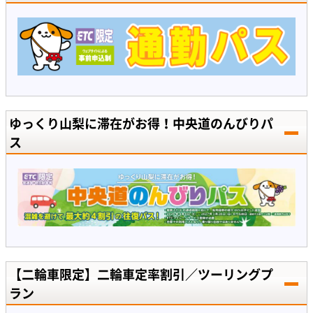
ゆっくり山梨に滞在がお得！中央道のんびりパ
ス
【二輪車限定】二輪車定率割引／ツーリングプ
ラン