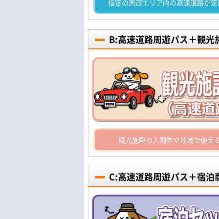
指定の周遊エリア内の高速道路が定
B:高速道路周遊パス＋観
観光施設の入園券や地域で使え
C:高速道路周遊パス＋宿泊