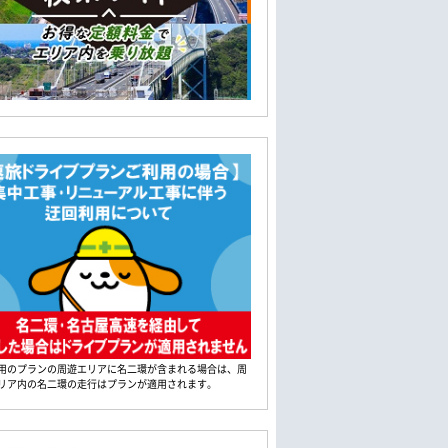
用のプランの周遊エリアに名二環が含まれる場合は、周
リア内の名二環の走行はプランが適用されます。