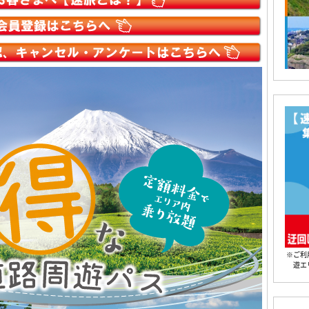
※ご利
遊エ