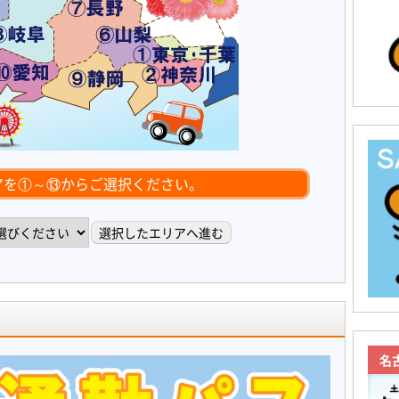
アを①～⑬からご選択ください。
名