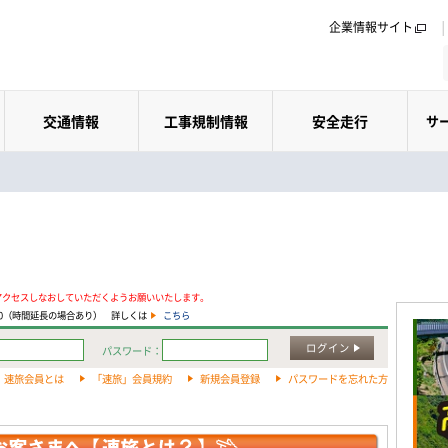
企業情報サイト
交通情報
工事規制情報
安全走行
サ
アクセスしなおしていただくようお願いいたします。
:00（時間延長の場合あり） 詳しくは
こちら
ログイン
パスワード：
速旅会員とは
「速旅」会員規約
新規会員登録
パスワードを忘れた方