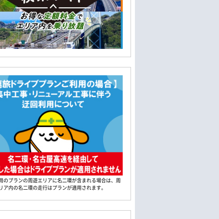
用のプランの周遊エリアに名二環が含まれる場合は、周
リア内の名二環の走行はプランが適用されます。