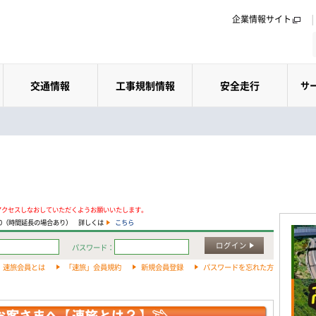
企業情報サイト
交通情報
工事規制情報
安全走行
サ
アクセスしなおしていただくようお願いいたします。
:00（時間延長の場合あり） 詳しくは
こちら
ログイン
パスワード：
速旅会員とは
「速旅」会員規約
新規会員登録
パスワードを忘れた方