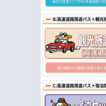
指定の周遊エリア内の高速道路が定
B:高速道路周遊パス＋観
観光施設の入園券や地域で使え
C:高速道路周遊パス＋宿泊