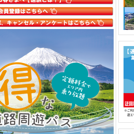
※ご利
遊エ