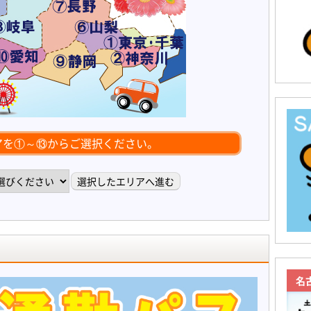
アを①～⑬からご選択ください。
名