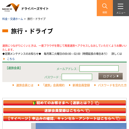
検索
メニュー
料金・交通ホーム
>
旅行・ドライブ
旅行・ドライブ
速旅につながりにくいときは、一度ブラウザを閉じて再度速旅へアクセスしなおしていただくようお願いい
たします。
◆定期メンテナンスのお知らせ◆ 毎月第二火曜日の00:00～02:00（時間延長の場合あり） 詳しくは
こちら
【速旅会員】
メールアドレス：
ログイン
パスワード：
速旅会員とは
「速旅」会員規約
新規会員登録
パスワードを忘れた方