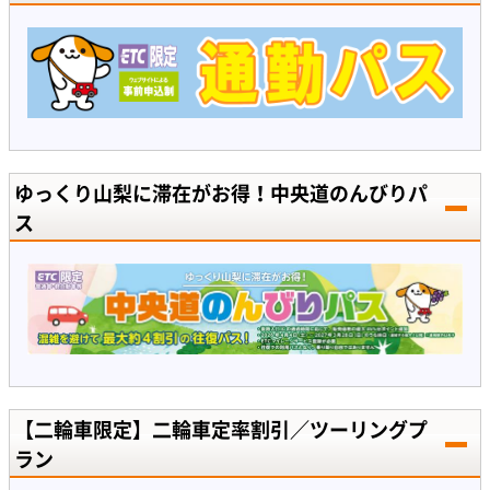
ゆっくり山梨に滞在がお得！中央道のんびりパ
ス
【二輪車限定】二輪車定率割引／ツーリングプ
ラン