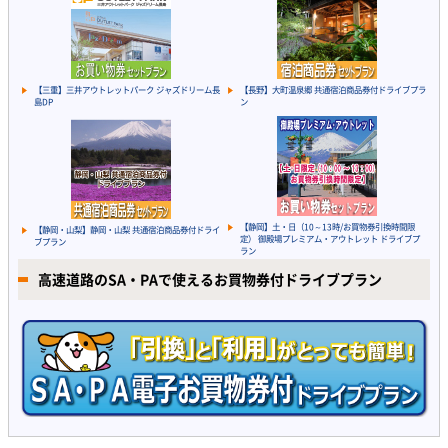
【三重】三井アウトレットパーク ジャズドリーム長
【長野】大町温泉郷 共通宿泊商品券付ドライブプラ
島DP
ン
【静岡】土・日（10～13時/お買物券引換時間限
【静岡・山梨】静岡・山梨 共通宿泊商品券付ドライ
定） 御殿場プレミアム・アウトレット ドライブプ
ブプラン
ラン
高速道路のSA・PAで使えるお買物券付ドライブプラン