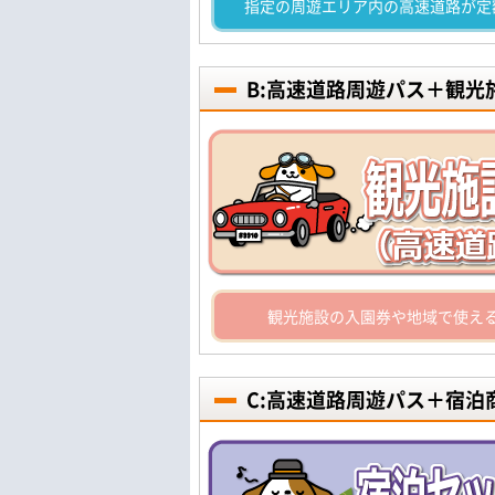
指定の周遊エリア内の高速道路が定
B:高速道路周遊パス＋観
観光施設の入園券や地域で使え
C:高速道路周遊パス＋宿泊