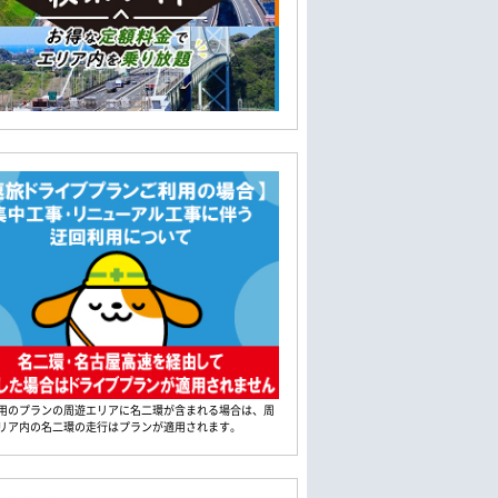
用のプランの周遊エリアに名二環が含まれる場合は、周
リア内の名二環の走行はプランが適用されます。