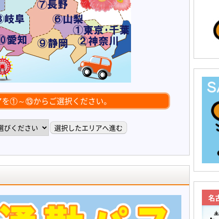
アを①～⑬からご選択ください。
名