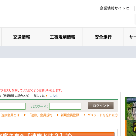
企業情報サイト
交通情報
工事規制情報
安全走行
サ
アクセスしなおしていただくようお願いいたします。
:00（時間延長の場合あり） 詳しくは
こちら
ログイン
パスワード：
速旅会員とは
「速旅」会員規約
新規会員登録
パスワードを忘れた方