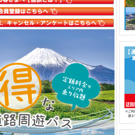
※ご利
遊エ