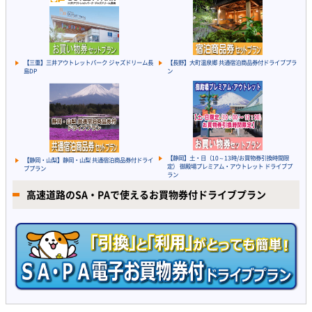
【三重】三井アウトレットパーク ジャズドリーム長
【長野】大町温泉郷 共通宿泊商品券付ドライブプラ
島DP
ン
【静岡】土・日（10～13時/お買物券引換時間限
【静岡・山梨】静岡・山梨 共通宿泊商品券付ドライ
定） 御殿場プレミアム・アウトレット ドライブプ
ブプラン
ラン
高速道路のSA・PAで使えるお買物券付ドライブプラン