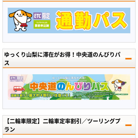
ゆっくり山梨に滞在がお得！中央道のんびりパ
ス
【二輪車限定】二輪車定率割引／ツーリングプ
ラン