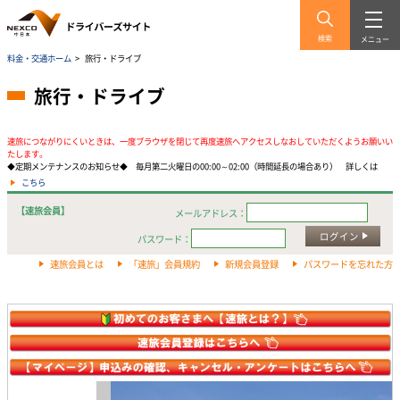
検索
メニュー
料金・交通ホーム
>
旅行・ドライブ
旅行・ドライブ
速旅につながりにくいときは、一度ブラウザを閉じて再度速旅へアクセスしなおしていただくようお願いい
たします。
◆定期メンテナンスのお知らせ◆ 毎月第二火曜日の00:00～02:00（時間延長の場合あり） 詳しくは
こちら
【速旅会員】
メールアドレス：
ログイン
パスワード：
速旅会員とは
「速旅」会員規約
新規会員登録
パスワードを忘れた方