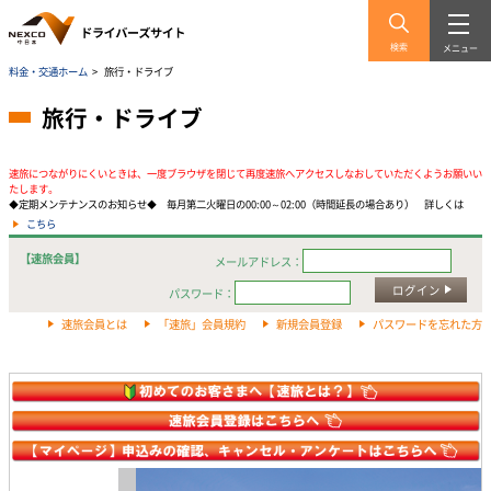
検索
メニュー
料金・交通ホーム
>
旅行・ドライブ
旅行・ドライブ
速旅につながりにくいときは、一度ブラウザを閉じて再度速旅へアクセスしなおしていただくようお願いい
たします。
◆定期メンテナンスのお知らせ◆ 毎月第二火曜日の00:00～02:00（時間延長の場合あり） 詳しくは
こちら
【速旅会員】
メールアドレス：
ログイン
パスワード：
速旅会員とは
「速旅」会員規約
新規会員登録
パスワードを忘れた方