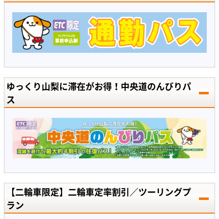
ゆっくり山梨に滞在がお得！中央道のんびりパ
ス
【二輪車限定】二輪車定率割引／ツーリングプ
ラン