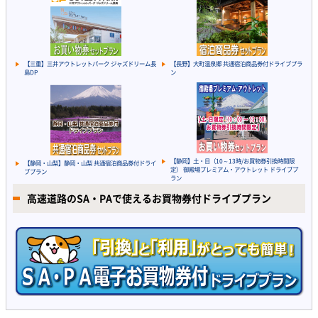
【三重】三井アウトレットパーク ジャズドリーム長
【長野】大町温泉郷 共通宿泊商品券付ドライブプラ
島DP
ン
【静岡】土・日（10～13時/お買物券引換時間限
【静岡・山梨】静岡・山梨 共通宿泊商品券付ドライ
定） 御殿場プレミアム・アウトレット ドライブプ
ブプラン
ラン
高速道路のSA・PAで使えるお買物券付ドライブプラン