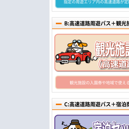
指定の周遊エリア内の高速道路が定
B:高速道路周遊パス＋観
観光施設の入園券や地域で使え
C:高速道路周遊パス＋宿泊