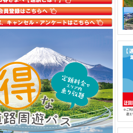
※ご利
遊エ