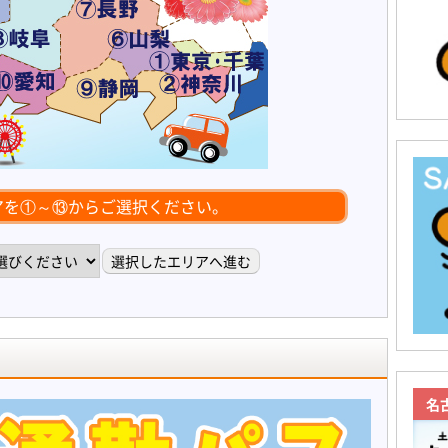
アを①～⑬からご選択ください。
名