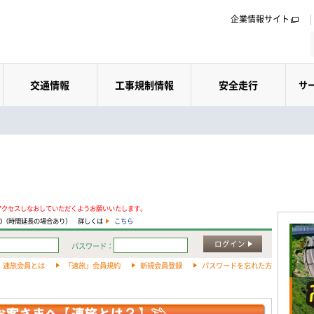
企業情報サイト
交通情報
工事規制情報
安全走行
サ
アクセスしなおしていただくようお願いいたします。
:00（時間延長の場合あり） 詳しくは
こちら
ログイン
パスワード：
速旅会員とは
「速旅」会員規約
新規会員登録
パスワードを忘れた方