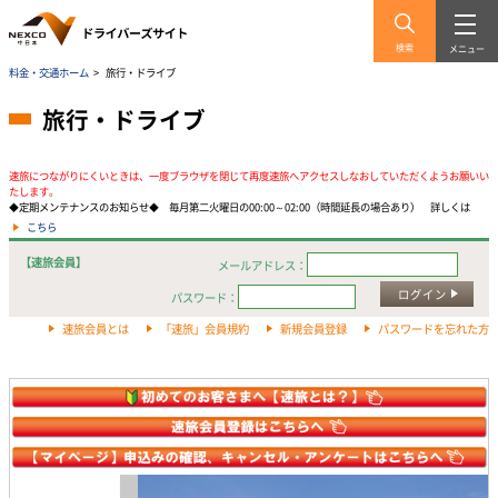
検索
メニュー
料金・交通ホーム
>
旅行・ドライブ
旅行・ドライブ
速旅につながりにくいときは、一度ブラウザを閉じて再度速旅へアクセスしなおしていただくようお願いい
たします。
◆定期メンテナンスのお知らせ◆ 毎月第二火曜日の00:00～02:00（時間延長の場合あり） 詳しくは
こちら
【速旅会員】
メールアドレス：
ログイン
パスワード：
速旅会員とは
「速旅」会員規約
新規会員登録
パスワードを忘れた方