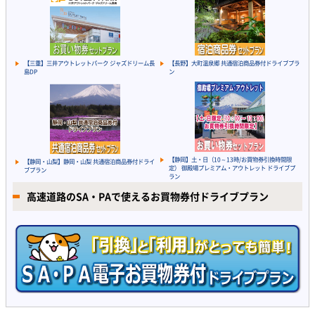
【三重】三井アウトレットパーク ジャズドリーム長
【長野】大町温泉郷 共通宿泊商品券付ドライブプラ
島DP
ン
【静岡】土・日（10～13時/お買物券引換時間限
【静岡・山梨】静岡・山梨 共通宿泊商品券付ドライ
定） 御殿場プレミアム・アウトレット ドライブプ
ブプラン
ラン
高速道路のSA・PAで使えるお買物券付ドライブプラン