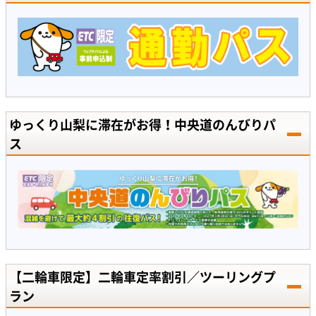
ゆっくり山梨に滞在がお得！中央道のんびりパ
ス
【二輪車限定】二輪車定率割引／ツーリングプ
ラン