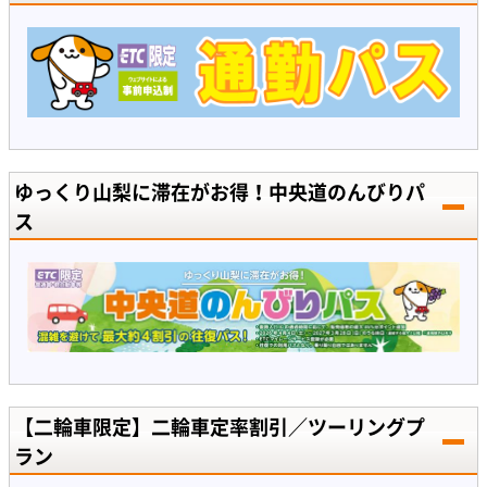
ゆっくり山梨に滞在がお得！中央道のんびりパ
ス
【二輪車限定】二輪車定率割引／ツーリングプ
ラン