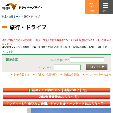
検索
メニュー
料金・交通ホーム
>
旅行・ドライブ
旅行・ドライブ
速旅につながりにくいときは、一度ブラウザを閉じて再度速旅へアクセスしなおしていただくようお願いい
たします。
◆定期メンテナンスのお知らせ◆ 毎月第二火曜日の00:00～02:00（時間延長の場合あり） 詳しくは
こちら
【速旅会員】
メールアドレス：
ログイン
パスワード：
速旅会員とは
「速旅」会員規約
新規会員登録
パスワードを忘れた方