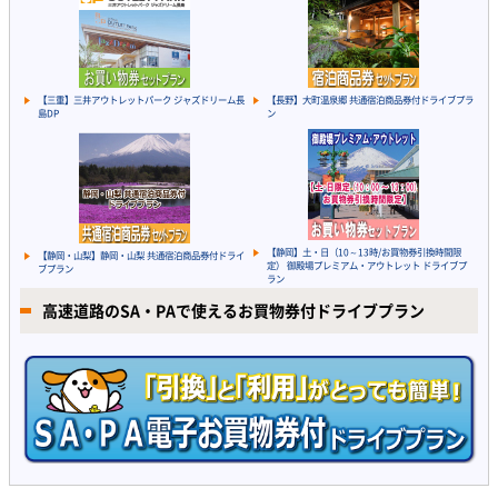
【三重】三井アウトレットパーク ジャズドリーム長
【長野】大町温泉郷 共通宿泊商品券付ドライブプラ
島DP
ン
【静岡】土・日（10～13時/お買物券引換時間限
【静岡・山梨】静岡・山梨 共通宿泊商品券付ドライ
定） 御殿場プレミアム・アウトレット ドライブプ
ブプラン
ラン
高速道路のSA・PAで使えるお買物券付ドライブプラン