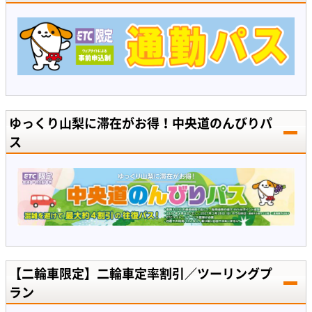
ゆっくり山梨に滞在がお得！中央道のんびりパ
ス
【二輪車限定】二輪車定率割引／ツーリングプ
ラン