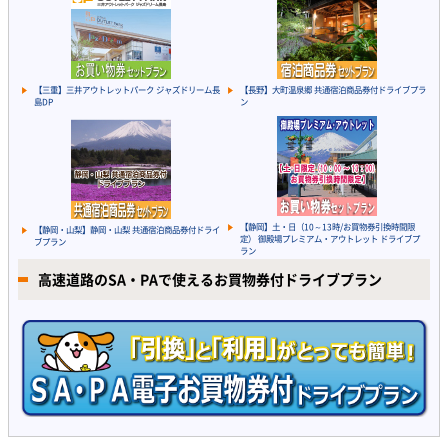
【三重】三井アウトレットパーク ジャズドリーム長
【長野】大町温泉郷 共通宿泊商品券付ドライブプラ
島DP
ン
【静岡】土・日（10～13時/お買物券引換時間限
【静岡・山梨】静岡・山梨 共通宿泊商品券付ドライ
定） 御殿場プレミアム・アウトレット ドライブプ
ブプラン
ラン
高速道路のSA・PAで使えるお買物券付ドライブプラン