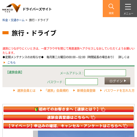
検索
メニュー
料金・交通ホーム
>
旅行・ドライブ
旅行・ドライブ
速旅につながりにくいときは、一度ブラウザを閉じて再度速旅へアクセスしなおしていただくようお願いい
たします。
◆定期メンテナンスのお知らせ◆ 毎月第二火曜日の00:00～02:00（時間延長の場合あり） 詳しくは
こちら
【速旅会員】
メールアドレス：
ログイン
パスワード：
速旅会員とは
「速旅」会員規約
新規会員登録
パスワードを忘れた方