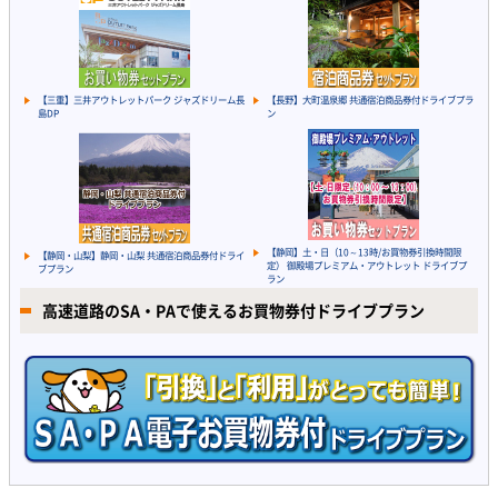
【三重】三井アウトレットパーク ジャズドリーム長
【長野】大町温泉郷 共通宿泊商品券付ドライブプラ
島DP
ン
【静岡】土・日（10～13時/お買物券引換時間限
【静岡・山梨】静岡・山梨 共通宿泊商品券付ドライ
定） 御殿場プレミアム・アウトレット ドライブプ
ブプラン
ラン
高速道路のSA・PAで使えるお買物券付ドライブプラン