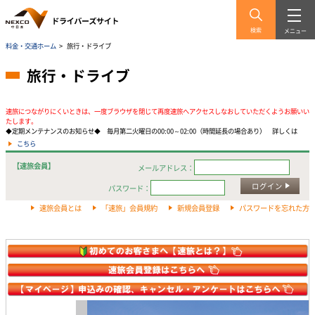
検索
メニュー
料金・交通ホーム
>
旅行・ドライブ
旅行・ドライブ
速旅につながりにくいときは、一度ブラウザを閉じて再度速旅へアクセスしなおしていただくようお願いい
たします。
◆定期メンテナンスのお知らせ◆ 毎月第二火曜日の00:00～02:00（時間延長の場合あり） 詳しくは
こちら
【速旅会員】
メールアドレス：
ログイン
パスワード：
速旅会員とは
「速旅」会員規約
新規会員登録
パスワードを忘れた方