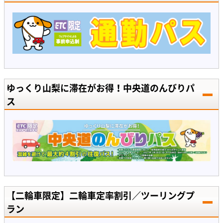
ゆっくり山梨に滞在がお得！中央道のんびりパ
ス
【二輪車限定】二輪車定率割引／ツーリングプ
ラン