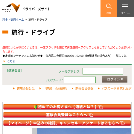
検索
メニュー
料金・交通ホーム
>
旅行・ドライブ
旅行・ドライブ
速旅につながりにくいときは、一度ブラウザを閉じて再度速旅へアクセスしなおしていただくようお願いい
たします。
◆定期メンテナンスのお知らせ◆ 毎月第二火曜日の00:00～02:00（時間延長の場合あり） 詳しくは
こちら
【速旅会員】
メールアドレス：
ログイン
パスワード：
速旅会員とは
「速旅」会員規約
新規会員登録
パスワードを忘れた方