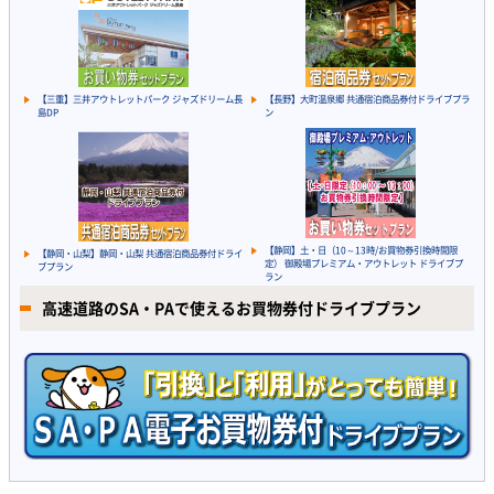
【三重】三井アウトレットパーク ジャズドリーム長
【長野】大町温泉郷 共通宿泊商品券付ドライブプラ
島DP
ン
【静岡】土・日（10～13時/お買物券引換時間限
【静岡・山梨】静岡・山梨 共通宿泊商品券付ドライ
定） 御殿場プレミアム・アウトレット ドライブプ
ブプラン
ラン
高速道路のSA・PAで使えるお買物券付ドライブプラン