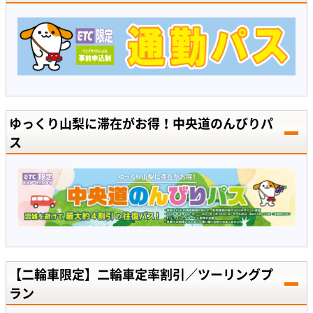
ゆっくり山梨に滞在がお得！中央道のんびりパ
ス
【二輪車限定】二輪車定率割引／ツーリングプ
ラン