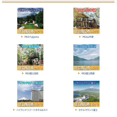
PICA Fujiyama
PICA山中湖
PICA富士吉田
PICA富士西湖
ハイランドリゾートホテル&スパ
ホテルマウント富士