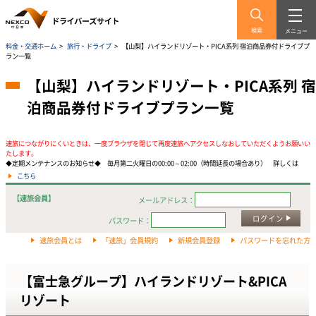
検索
メニュー
料金・交通ホーム
>
旅行・ドライブ
>
【山梨】ハイランドリゾート・PICA系列 宿泊商品券付ドライブプ
ラン一覧
【山梨】ハイランドリゾート・PICA系列 宿
泊商品券付ドライブプラン一覧
速旅につながりにくいときは、一度ブラウザを閉じて再度速旅へアクセスしなおしていただくようお願いい
たします。
◆定期メンテナンスのお知らせ◆ 毎月第二火曜日の00:00～02:00（時間延長の場合あり） 詳しくは
こちら
【速旅会員】
メールアドレス：
ログイン
パスワード：
速旅会員とは
「速旅」会員規約
新規会員登録
パスワードを忘れた方
【富士急グループ】ハイランドリゾート&PICA
リゾート