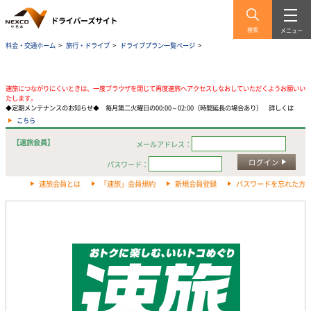
検索
メニュー
料金・交通ホーム
>
旅行・ドライブ
>
ドライブプラン一覧ページ
>
速旅につながりにくいときは、一度ブラウザを閉じて再度速旅へアクセスしなおしていただくようお願いい
たします。
◆定期メンテナンスのお知らせ◆ 毎月第二火曜日の00:00～02:00（時間延長の場合あり） 詳しくは
こちら
【速旅会員】
メールアドレス：
ログイン
パスワード：
速旅会員とは
「速旅」会員規約
新規会員登録
パスワードを忘れた方