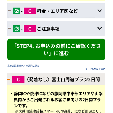
②
-
C
料金・エリア図など
②
-
C
ご注意事項
「STEP4. お申込みの前にご確認くださ
い」に進む
高速道路周遊パスの選択に戻る
ページの先頭に戻る
C
〈発着なし〉富士山周遊プラン2日間
・静岡ICや焼津ICなどの静岡県中東部エリアや山梨
県内からご出発されるお客さま向けの2日間プラ
ンです。
※大井川焼津藤枝スマートICや森掛川ICなど周遊エリア