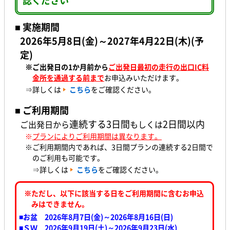
認ください
■ 実施期間
2026年5月8日(金
)～2027年4月22日(木)(予
定)
※ご出発日の1か月前
から
ご出発日最初の走行の出口IC料
金所を通過する前まで
お申込みいただけます。
⇒詳しくは
こちら
をご確認ください。
■ ご利用期間
連続する3日間
2日間
以内
ご出発日から
もしくは
※
プランによりご利用期間は異なります。
※ご利用期間内であれば、3日間プランの連続する2日間で
のご利用も可能です。
⇒詳しくは
こちら
をご確認ください。
※ただし、以下に該当する日をご利用期間に含むお申込
みはできません。
■お盆 2026年8月7日(金)～2026年8月16日(日)
■ＳＷ 2026年9月19日(土)～2026年9月23日(水
)