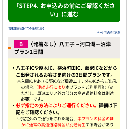
「STEP4. お申込みの前にご確認くださ
い」に進む
高速道路周遊パスの選択に戻る
ページの先頭に戻る
B
〈発着なし〉八王子～河口湖～沼津
プラン2日間
・八王子ICや厚木IC、横浜町田IC、藤沢ICなどから
ご出発されるお客さま向けの2日間プランです。
※入間ICやあきる野ICなど周遊エリア外のICからご出発
の場合
、
連続走行により
本プランをご利用可能（※
ただし、周遊エリア外の部分の高速道路料金は別途
必要）です。
・
必ず指定の方法によりご通行ください。
詳細は下
記をご確認ください。
※指定外のご通行をされた場合、
本プランの料金のほ
かに通常の高速道路料金が別途発生
する場合があり