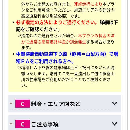
外からご出発の
お客さまも、
連続走行により
本プラ
ンをご利用可能（※ただし、周遊エリア外の部分の
高速道路料金は別途必要）です。
・
必ず指定の方法によりご通行ください。
詳細は下
記をご確認ください。
※指定外のご通行をされた場合、
本プランの料金のほ
かに通常の高速道路料金が別途発生
する場合があり
ます。
・
中部横断自動車道下り線（静岡⇒山梨方向）で増
穂ＰＡをご利用される方へ。
※増穂ＰＡ下り線の駐車場は土日・祝日にたいへん混
雑いたします。増穂ＩＣを一旦流出して道の駅富士
川の駐車場をご利用いだだくこともご検討くださ
い。
C
料金・エリア図など
C
ご注意事項