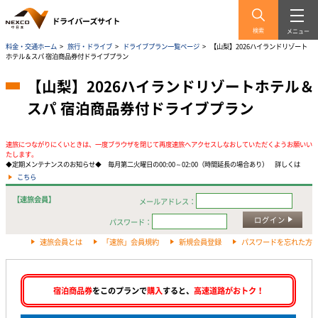
検索
メニュー
料金・交通ホーム
>
旅行・ドライブ
>
ドライブプラン一覧ページ
>
【山梨】2026ハイランドリゾート
ホテル＆スパ 宿泊商品券付ドライブプラン
【山梨】2026ハイランドリゾートホテル＆
スパ 宿泊商品券付ドライブプラン
速旅につながりにくいときは、一度ブラウザを閉じて再度速旅へアクセスしなおしていただくようお願いい
たします。
◆定期メンテナンスのお知らせ◆ 毎月第二火曜日の00:00～02:00（時間延長の場合あり） 詳しくは
こちら
【速旅会員】
メールアドレス：
ログイン
パスワード：
速旅会員とは
「速旅」会員規約
新規会員登録
パスワードを忘れた方
宿泊商品券
をこのプランで
購入
すると、
高速道路がおトク！