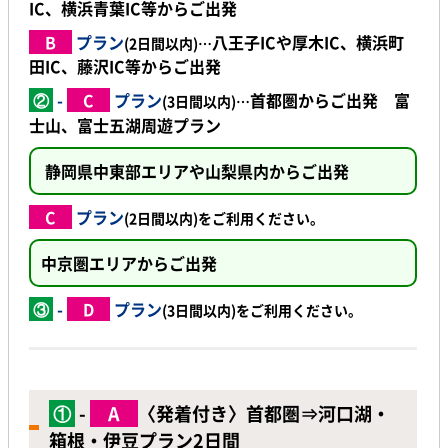
IC
、
横浜青葉IC
等からご出発
B
プラン
八王子IC
や
厚木IC
、
横浜町
(2日間以内)…
田IC
、
藤沢IC
等からご出発
②
-
C
プラン
首都圏からご出発 富
(3日間以内)…
士山、富士五湖周遊プラン
静岡県中東部エリアや山梨県内からご出発
C
プラン
(2日間以内)をご利用ください。
中京圏エリアからご出発
③
-
D
プラン
(3日間以内)をご利用ください。
①
-
A
〈発着付き〉首都圏
⇒
河口湖・
箱根・伊豆プラン2日間