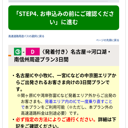
「STEP4. お申込みの前にご確認くださ
い」に進む
高速道路周遊パスの選択に戻る
ページの先頭に戻る
③
-
D
〈発着付き〉名古屋⇒河口湖・
南信州周遊プラン3日間
・名古屋ICや小牧IC、一宮ICなどの中京圏エリアか
らご出発されるお客さま向けの3日間プランで
す。
※関ヶ原ICや湾岸弥富ICなど発着エリア外からご出発の
お客さまも、
発着エリア内のICで一度乗り直すこと
で
本プランをご利用可能（※ただし、本プラン外の
高速道路料金は別途必要）です。
・
必ず指定の方法によりご通行ください。
詳細は下
記をご確認ください。