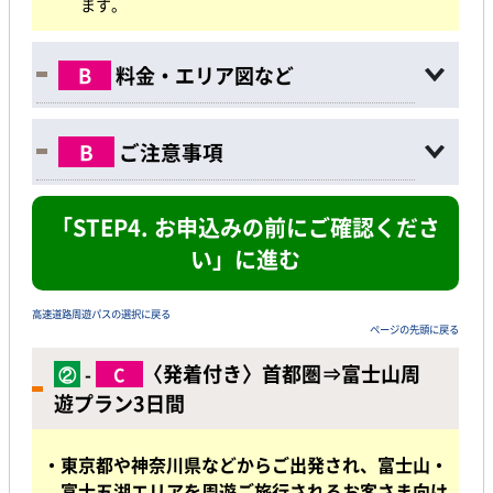
ます。
B
料金・エリア図など
B
ご注意事項
「STEP4. お申込みの前にご確認くださ
い」に進む
高速道路周遊パスの選択に戻る
ページの先頭に戻る
〈発着付き〉首都圏
⇒
富士山周
②
-
C
遊プラン3日間
・東京都や神奈川県などからご出発され、富士山・
富士五湖エリアを周遊ご旅行されるお客さま向け