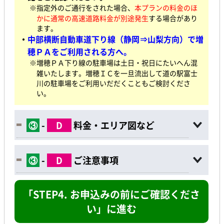
※指定外のご通行をされた場合、
本プランの料金のほ
かに通常の高速道路料金が別途発生
する場合があり
ます。
・
中部横断自動車道下り線（静岡⇒山梨方向）で増
穂ＰＡをご利用される方へ。
※増穂ＰＡ下り線の駐車場は土日・祝日にたいへん混
雑いたします。増穂ＩＣを一旦流出して道の駅富士
川の駐車場をご利用いだだくこともご検討くださ
い。
③
-
D
料金・エリア図など
③
-
D
ご注意事項
「STEP4. お申込みの前にご確認くださ
い」に進む