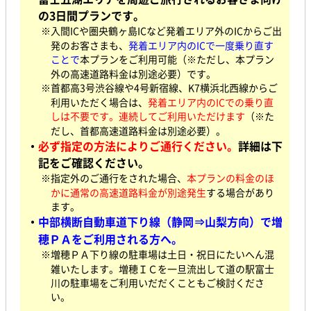
の3日間プランです。
※入間ICや圏央鶴ヶ島ICなど発着エリア外のICからご出
発のお客さまも、
発着エリア内のICで一度乗り直す
ことで
本プランをご利用可能（※ただし、本プラン
外の高速道路料金は別途必要）です。
※首都高3号渋谷線や4号新宿線、K7横浜北西線からご
利用いただく場合は、
発着エリア内のICでの乗り直
しは不要です。連続してご利用いただけます
（※た
だし、首都高速道路料金は別途必要）。
・
必ず指定の方法によりご通行ください。
詳細は下
記をご確認ください。
※指定外のご通行をされた場合、
本プランの料金のほ
かに通常の高速道路料金が別途発生
する場合があり
ます。
・
中部横断自動車道下り線（静岡⇒山梨方向）で増
穂ＰＡをご利用される方へ。
※増穂ＰＡ下り線の駐車場は土日・祝日にたいへん混
雑いたします。増穂ＩＣを一旦流出して道の駅富士
川の駐車場をご利用いだだくこともご検討くださ
い。