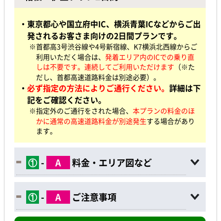
・東京都心や国立府中IC、横浜青葉ICなどからご出
発されるお客さま向けの2日間プランです。
※首都高3号渋谷線や4号新宿線、K7横浜北西線からご
利用いただく場合は、
発着エリア内のICでの乗り直
しは不要です。連続してご利用いただけます
（※た
だし、首都高速道路料金は別途必要）。
・
必ず指定の方法によりご通行ください。
詳細は下
記をご確認ください。
※指定外のご通行をされた場合、
本プランの料金のほ
かに通常の高速道路料金が別途発生
する場合があり
ます。
①
-
A
料金・エリア図など
①
-
A
ご注意事項