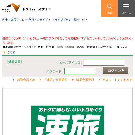
検索
メニュー
料金・交通ホーム
>
旅行・ドライブ
>
ドライブプラン一覧ページ
>
速旅につながりにくいときは、一度ブラウザを閉じて再度速旅へアクセスしなおしていただくようお願いい
たします。
◆定期メンテナンスのお知らせ◆ 毎月第二火曜日の00:00～02:00（時間延長の場合あり） 詳しくは
こちら
【速旅会員】
メールアドレス：
ログイン
パスワード：
速旅会員とは
「速旅」会員規約
新規会員登録
パスワードを忘れた方