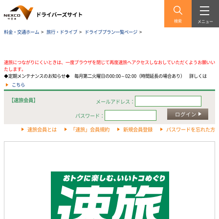
検索
メニュー
料金・交通ホーム
>
旅行・ドライブ
>
ドライブプラン一覧ページ
>
速旅につながりにくいときは、一度ブラウザを閉じて再度速旅へアクセスしなおしていただくようお願いい
たします。
◆定期メンテナンスのお知らせ◆ 毎月第二火曜日の00:00～02:00（時間延長の場合あり） 詳しくは
こちら
【速旅会員】
メールアドレス：
ログイン
パスワード：
速旅会員とは
「速旅」会員規約
新規会員登録
パスワードを忘れた方