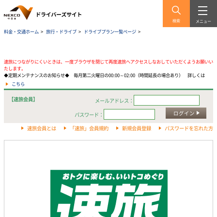
検索
メニュー
料金・交通ホーム
>
旅行・ドライブ
>
ドライブプラン一覧ページ
>
速旅につながりにくいときは、一度ブラウザを閉じて再度速旅へアクセスしなおしていただくようお願いい
たします。
◆定期メンテナンスのお知らせ◆ 毎月第二火曜日の00:00～02:00（時間延長の場合あり） 詳しくは
こちら
【速旅会員】
メールアドレス：
ログイン
パスワード：
速旅会員とは
「速旅」会員規約
新規会員登録
パスワードを忘れた方