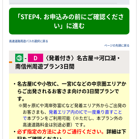
「STEP4. お申込みの前にご確認くださ
い」に進む
高速道路周遊パスの選択に戻る
ページの先頭に戻る
③
-
D
〈発着付き〉名古屋⇒河口湖・
南信州周遊プラン3日間
・名古屋ICや小牧IC、一宮ICなどの中京圏エリアか
らご出発されるお客さま向けの3日間プランで
す。
※関ヶ原ICや湾岸弥富ICなど発着エリア外からご出発の
お客さまも、
発着エリア内のICで一度乗り直すこと
で
本プランをご利用可能（※ただし、本プラン外の
高速道路料金は別途必要）です。
・
必ず指定の方法によりご通行ください。
詳細は下
記をご確認ください。