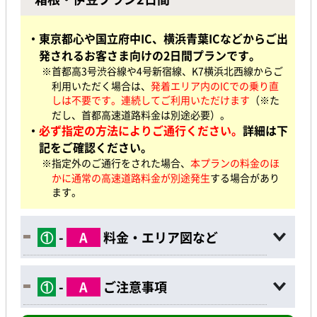
・東京都心や国立府中IC、横浜青葉ICなどからご出
発されるお客さま向けの2日間プランです。
※首都高3号渋谷線や4号新宿線、K7横浜北西線からご
利用いただく場合は、
発着エリア内のICでの乗り直
しは不要です。連続してご利用いただけます
（※た
だし、首都高速道路料金は別途必要）。
・
必ず指定の方法によりご通行ください。
詳細は下
記をご確認ください。
※指定外のご通行をされた場合、
本プランの料金のほ
かに通常の高速道路料金が別途発生
する場合があり
ます。
①
-
A
料金・エリア図など
①
-
A
ご注意事項