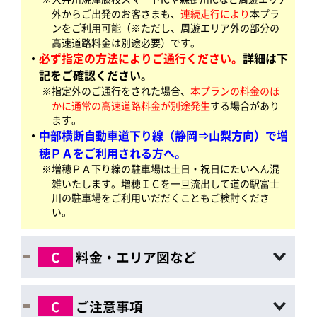
外からご出発の
お客さまも、
連続走行により
本プラ
ンをご利用可能（※ただし、周遊エリア外の部分の
高速道路料金は別途必要）です。
・
必ず指定の方法によりご通行ください。
詳細は下
記をご確認ください。
※指定外のご通行をされた場合、
本プランの料金のほ
かに通常の高速道路料金が別途発生
する場合があり
ます。
・
中部横断自動車道下り線（静岡⇒山梨方向）で増
穂ＰＡをご利用される方へ。
※増穂ＰＡ下り線の駐車場は土日・祝日にたいへん混
雑いたします。増穂ＩＣを一旦流出して道の駅富士
川の駐車場をご利用いだだくこともご検討くださ
い。
C
料金・エリア図など
C
ご注意事項