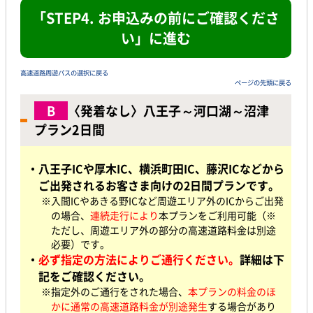
「STEP4. お申込みの前にご確認くださ
い」に進む
高速道路周遊パスの選択に戻る
ページの先頭に戻る
B
〈発着なし〉八王子～河口湖～沼津
プラン2日間
・八王子ICや厚木IC、横浜町田IC、藤沢ICなどから
ご出発されるお客さま向けの2日間プランです。
※入間ICやあきる野ICなど周遊エリア外のICからご出発
の場合
、
連続走行により
本プランをご利用可能（※
ただし、周遊エリア外の部分の高速道路料金は別途
必要）です。
・
必ず指定の方法によりご通行ください。
詳細は下
記をご確認ください。
※指定外のご通行をされた場合、
本プランの料金のほ
かに通常の高速道路料金が別途発生
する場合があり