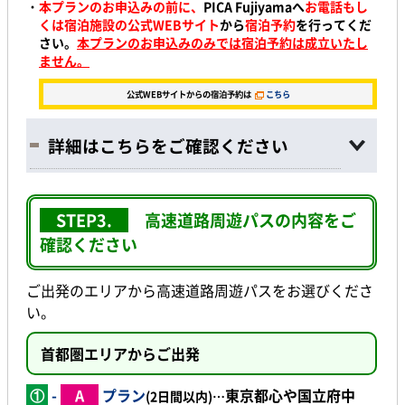
・
本プランのお申込みの前に、
PICA Fujiyamaへ
お電話もし
くは宿泊施設の公式WEBサイト
から
宿泊予約
を行ってくだ
さい。
本プランのお申込みのみでは宿泊予約は成立いたし
ません。
公式WEBサイトからの宿泊予約は
こちら
詳細はこちらをご確認ください
STEP3.
高速道路周遊パスの内容をご
確認ください
ご出発のエリアから高速道路周遊パスをお選びくださ
い。
首都圏エリアからご出発
①
-
A
プラン
東京都心
や
国立府中
(2日間以内)…