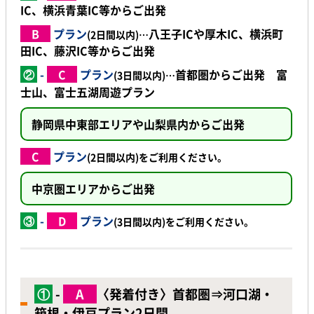
IC
、
横浜青葉IC
等からご出発
B
プラン
八王子IC
や
厚木IC
、
横浜町
(2日間以内)…
田IC
、
藤沢IC
等からご出発
②
-
C
プラン
首都圏からご出発 富
(3日間以内)…
士山、富士五湖周遊プラン
静岡県中東部エリアや山梨県内からご出発
C
プラン
(2日間以内)をご利用ください。
中京圏エリアからご出発
③
-
D
プラン
(3日間以内)をご利用ください。
①
-
A
〈発着付き〉首都圏
⇒
河口湖・
箱根・伊豆プラン2日間