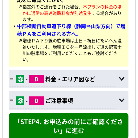
※指定外のご通行をされた場合、
本プランの料金のほ
かに通常の高速道路料金が別途発生
する場合があり
ます。
・
中部横断自動車道下り線（静岡⇒山梨方向）で増
穂ＰＡをご利用される方へ。
※増穂ＰＡ下り線の駐車場は土日・祝日にたいへん混
雑いたします。増穂ＩＣを一旦流出して道の駅富士
川の駐車場をご利用いだだくこともご検討くださ
い。
③
-
D
料金・エリア図など
③
-
D
ご注意事項
「STEP4. お申込みの前にご確認くださ
い」に進む