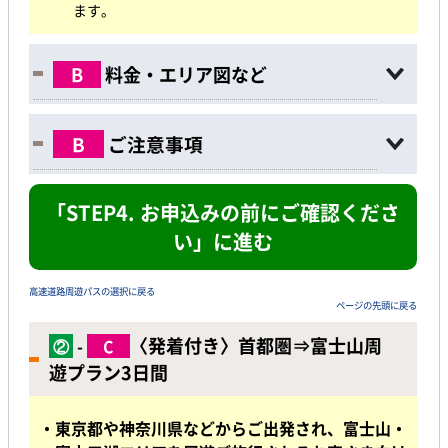
ます。
B
料金・エリア図など
B
ご注意事項
「STEP4. お申込みの前にご確認くださ
い」に進む
高速道路周遊パスの選択に戻る
ページの先頭に戻る
〈発着付き〉首都圏
⇒
富士山周
②
-
C
遊プラン3日間
・東京都や神奈川県などからご出発され、富士山・