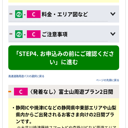
②
-
C
料金・エリア図など
②
-
C
ご注意事項
「STEP4. お申込みの前にご確認くださ
い」に進む
高速道路周遊パスの選択に戻る
ページの先頭に戻る
C
〈発着なし〉富士山周遊プラン2日間
・静岡ICや焼津ICなどの静岡県中東部エリアや山梨
県内からご出発されるお客さま向けの2日間プラ
ンです。
※大井川焼津藤枝スマートICや森掛川ICなど周遊エリア