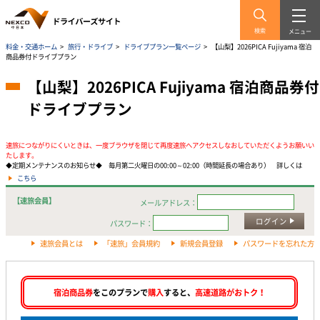
検索
メニュー
料金・交通ホーム
>
旅行・ドライブ
>
ドライブプラン一覧ページ
>
【山梨】2026PICA Fujiyama 宿泊
商品券付ドライブプラン
【山梨】2026PICA Fujiyama 宿泊商品券付
ドライブプラン
速旅につながりにくいときは、一度ブラウザを閉じて再度速旅へアクセスしなおしていただくようお願いい
たします。
◆定期メンテナンスのお知らせ◆ 毎月第二火曜日の00:00～02:00（時間延長の場合あり） 詳しくは
こちら
【速旅会員】
メールアドレス：
ログイン
パスワード：
速旅会員とは
「速旅」会員規約
新規会員登録
パスワードを忘れた方
宿泊商品券
をこのプランで
購入
すると、
高速道路がおトク！