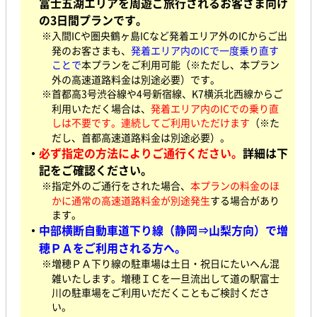
富士五湖エリアを周遊ご旅行されるお客さま向け
の3日間プランです。
※入間ICや圏央鶴ヶ島ICなど発着エリア外のICからご出
発のお客さまも、
発着エリア内のICで一度乗り直す
ことで
本プランをご利用可能（※ただし、本プラン
外の高速道路料金は別途必要）です。
※首都高3号渋谷線や4号新宿線、K7横浜北西線からご
利用いただく場合は、
発着エリア内のICでの乗り直
しは不要です。連続してご利用いただけます
（※た
だし、首都高速道路料金は別途必要）。
・
必ず指定の方法によりご通行ください。
詳細は下
記をご確認ください。
※指定外のご通行をされた場合、
本プランの料金のほ
かに通常の高速道路料金が別途発生
する場合があり
ます。
・
中部横断自動車道下り線（静岡⇒山梨方向）で増
穂ＰＡをご利用される方へ。
※増穂ＰＡ下り線の駐車場は土日・祝日にたいへん混
雑いたします。増穂ＩＣを一旦流出して道の駅富士
川の駐車場をご利用いだだくこともご検討くださ
い。