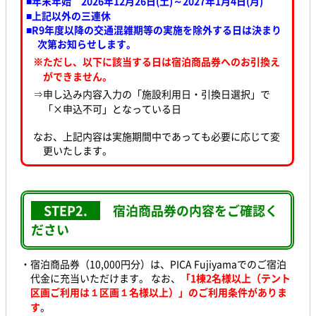
■年末年始 2026年12月26日(土)～2027年1月4日(月)
■上記以外の三連休
■R9年度以降の交通混雑期等の実施を除外する日は決まり
次第お知らせします。
※ただし、以下に該当する日は宿泊商品券へのお引換え
ができません。
⇒申し込み内容入力の「施設利用日・引換日選択」で
「×申込不可」となっている日
なお、上記内容は実施期間中であっても必要に応じて変
更いたします。
STEP2.
宿泊商品券の内容をご確認く
ださい
・宿泊商品券（10,000円分）は、PICA Fujiyamaでのご宿泊
代金に充当いただけます。 なお、
「1棟2名様以上（テント
区画ご利用は１区画１名様以上）」のご利用条件がありま
す
。