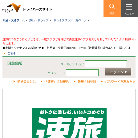
検索
メニュー
料金・交通ホーム
>
旅行・ドライブ
>
ドライブプラン一覧ページ
>
速旅につながりにくいときは、一度ブラウザを閉じて再度速旅へアクセスしなおしていただくようお願いい
たします。
◆定期メンテナンスのお知らせ◆ 毎月第二火曜日の00:00～02:00（時間延長の場合あり） 詳しくは
こちら
【速旅会員】
メールアドレス：
ログイン
パスワード：
速旅会員とは
「速旅」会員規約
新規会員登録
パスワードを忘れた方