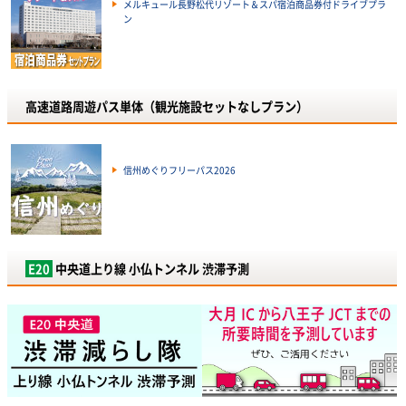
メルキュール長野松代リゾート＆スパ宿泊商品券付ドライブプラ
ン
高速道路周遊パス単体（観光施設セットなしプラン）
信州めぐりフリーパス2026
E20
中央道上り線 小仏トンネル 渋滞予測