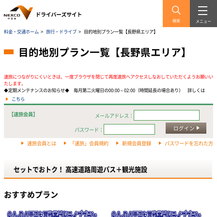
検索
メニュー
料金・交通ホーム
>
旅行・ドライブ
>
目的地別プラン一覧【長野県エリア】
目的地別プラン一覧【長野県エリア】
速旅につながりにくいときは、一度ブラウザを閉じて再度速旅へアクセスしなおしていただくようお願いい
たします。
◆定期メンテナンスのお知らせ◆ 毎月第二火曜日の00:00～02:00（時間延長の場合あり） 詳しくは
こちら
【速旅会員】
メールアドレス：
ログイン
パスワード：
速旅会員とは
「速旅」会員規約
新規会員登録
パスワードを忘れた方
セットでおトク！ 高速道路周遊パス＋観光施設
おすすめプラン