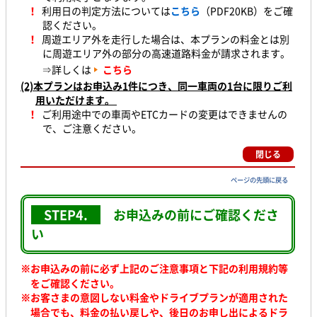
！
利用日の判定方法については
こちら
（PDF20KB）をご確
認ください。
！
周遊エリア外を走行した場合は、本プランの料金とは別
に周遊エリア外の部分の高速道路料金が請求されます。
⇒詳しくは
こちら
(2)本プランはお申込み1件につき、同一車両の1台に限りご利
用いただけます。
！
ご利用途中での車両やETCカードの変更はできませんの
で、ご注意ください。
閉じる
ページの先頭に戻る
STEP4.
お申込みの前に
ご確認くださ
い
※お申込みの前に必ず上記のご注意事項と下記の利用規約等
をご確認ください。
※
お客さまの意図しない料金やドライブプランが適用された
場合でも、料金の払い戻しや、後日のお申し出によるドラ