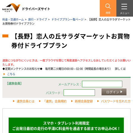
検索
メニュー
料金・交通ホーム
>
旅行・ドライブ
>
ドライブプラン一覧ページ
>
【長野】恋人の丘サラダマーケット
お買物券付ドライブプラン
【長野】恋人の丘サラダマーケットお買物
券付ドライブプラン
速旅につながりにくいときは、一度ブラウザを閉じて再度速旅へアクセスしなおしていただくようお願いい
たします。
◆定期メンテナンスのお知らせ◆ 毎月第二火曜日の00:00～02:00（時間延長の場合あり） 詳しくは
こちら
【速旅会員】
メールアドレス：
ログイン
パスワード：
速旅会員とは
「速旅」会員規約
新規会員登録
パスワードを忘れた方
スマホ・
タブレ
ット利用限定
ご出発日最初の走行の平湯IC料金所を通過する前までお申込みOK！