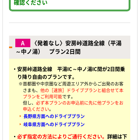
確認ください
A
〈発着なし〉安房峠道路全線（平湯
～中ノ湯） プラン2日間
・安房峠道路全線 平湯IC～中ノ湯IC間が2日間乗
り降り自由のプランです。
※首都圏や中京圏など周遊エリア外からご出発の
お客
さまも、
他の［速旅］ドライブプランと組合せて
本
プランをご利用可能
です。
但し、
必ず本プランのお申込前に先に他プランをお
申込ください
。
長野県方面へのドライブプラン
岐阜県方面へのドライブプラン
・
必ず指定の方法によりご通行ください。
詳細は下