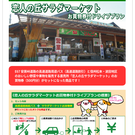
E67 安房峠道路の高速道路周遊パス（高速道路割引）と信州松本・波田地区
のおいしい野菜や果物を販売する直売所「恋人の丘サラダマーケット」のお
買物券（500円分）がセットになった商品です！