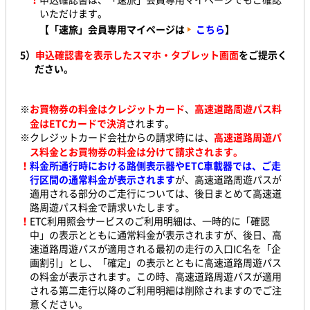
いただけます。
【「速旅」会員専用マイページは
こちら
】
5）
申込確認書を表示したスマホ・タブレット画面
をご提示く
ださい。
※
お買物券の料金はクレジットカード
、
高速道路周遊パス料
金はETCカードで決済
されます。
※クレジットカード会社からの請求時には、
高速道路周遊パ
ス料金とお買物券の料金は分けて請求されます。
！
料金所通行時における路側表示器やETC車載器では、ご走
行区間の通常料金が表示されます
が、高速道路周遊パスが
適用される部分のご走行については、後日まとめて高速道
路周遊パス料金で請求いたします。
！
ETC利用照会サービスのご利用明細は、一時的に「確認
中」の表示とともに通常料金が表示されますが、後日、高
速道路周遊パスが適用される最初の走行の入口IC名を「企
画割引」とし、「確定」の表示とともに高速道路周遊パス
の料金が表示されます。この時、高速道路周遊パスが適用
される第二走行以降のご利用明細は削除されますのでご注
意ください。