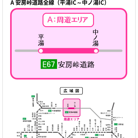
A 安房峠道路全線（平湯IC～中ノ湯IC）