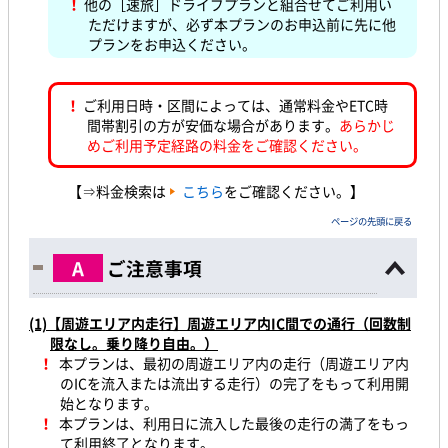
！
他の［速旅］ドライブプランと組合せてご利用い
ただけますが、必ず本プランのお申込前に先に他
プランをお申込ください。
！
ご利用日時・区間によっては、通常料金やETC時
間帯割引の方が安価な場合があります。
あらかじ
めご利用予定経路の料金をご確認ください。
【⇒料金検索は
こちら
をご確認ください。】
ページの先頭に戻る
A
ご注意事項
(1)
【周遊エリア内走行】周遊エリア内IC間での通行（回数制
限なし。乗り降り自由。）
！
本プランは、最初の周遊エリア内の走行（周遊エリア内
のICを流入または流出する走行）の完了をもって利用開
始となります。
！
本プランは、利用日に流入した最後の走行の満了をもっ
て利用終了となります。