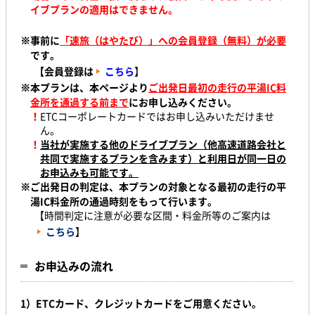
イブプランの適用はできません。
※事前に
「速旅（はやたび）」への会員登録（無料）が必要
です。
【会員登録は
こちら
】
※本プランは、本ページより
ご出発日最初の走行の平湯IC料
金所を通過する前まで
にお申し込みください。
！
ETCコーポレートカードではお申し込みいただけませ
ん。
！
当社が実施する他のドライブプラン（他高速道路会社と
共同で実施するプランを含みます）と利用日が同一日の
お申込みも可能です。
※ご出発日の判定は、本プランの対象となる最初の走行の平
湯IC料金所の通過時刻をもって行います。
【時間判定に注意が必要な区間・料金所等のご案内は
こちら
】
お申込みの流れ
1）
ETCカード、クレジットカードをご用意ください。