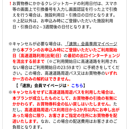
！
お買物券にかかるクレジットカードの利用日付は、スマホ
等の画面上で引換番号を入力し画面認証を行った上で引換
えを行う場合は、施設利用日・引換日の日付となります。
※上記以外は、お申込み時にご登録いただいた施設利用
日・引換日の2～3週間後の日付となります。
※キャンセルが必要な場合は、
「速旅」会員専用マイページ
から
本プランのお申込み時にご登録いただいたご利用開始
日（高速道路利用(出発)日）
の
最初の出口インターチェンジ
を流出する前まで
（※ご利用開始日に高速道路を利用され
ない場合はご利用開始日の23:59まで）に手続きをしてくだ
さい。この場合、高速道路周遊パス又はお買物券の
いずれ
か一方のみの解約はできません。
【「速旅」会員マイページは
こちら
】
※
キャンセルをせずに高速道路周遊パスを利用した場合は、
本プランが成立したものとして、お買物券の引換の有無に
かかわらず、お買物券
料金の払い戻しはいたしません。
た
だし、
高速道路周遊パス利用日から2か月以内にお申し出が
あった場合に限り、お客さまご指定の住所にお買物券
を配
送いたします。
なお、この場合の配送費用はお客さまのご
負担となります。