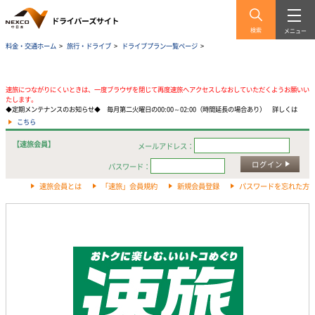
検索
メニュー
料金・交通ホーム
>
旅行・ドライブ
>
ドライブプラン一覧ページ
>
速旅につながりにくいときは、一度ブラウザを閉じて再度速旅へアクセスしなおしていただくようお願いい
たします。
◆定期メンテナンスのお知らせ◆ 毎月第二火曜日の00:00～02:00（時間延長の場合あり） 詳しくは
こちら
【速旅会員】
メールアドレス：
ログイン
パスワード：
速旅会員とは
「速旅」会員規約
新規会員登録
パスワードを忘れた方