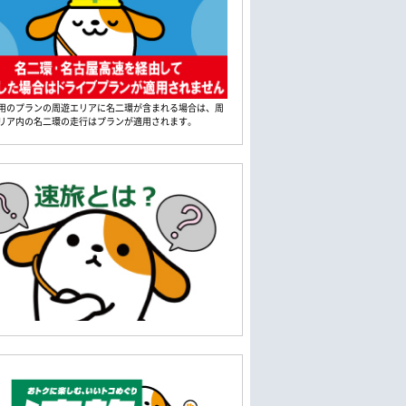
用のプランの周遊エリアに名二環が含まれる場合は、周
リア内の名二環の走行はプランが適用されます。