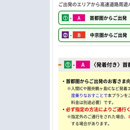
ご出発のエリアから高速道路周遊
①
-
A
首都圏からご出発 
②
-
B
中京圏
からご出発
①
-
A
〈発着付き〉首
・首都圏からご出発のお客さま
※入間ICや圏央鶴ヶ島ICなど発
度乗りなおすことで
本プランを
料金は別途必要）です。
・
必ず指定の方法によりご通行
※指定外のご通行をされた場合、
する場合があります。