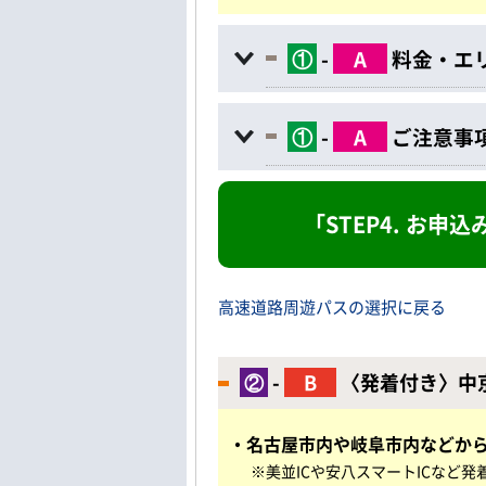
①
-
A
料金・エ
①
-
A
ご注意事
「STEP4. お
高速道路周遊パスの選択に戻る
②
-
B
〈発着付き〉中
・名古屋市内や岐阜市内などか
※美並ICや安八スマートICなど