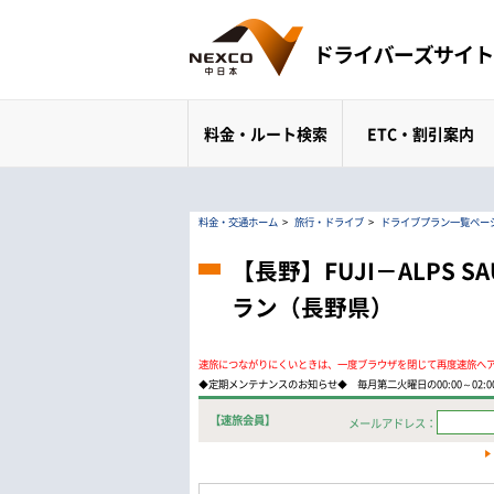
料金・ルート検索
ETC・割引案内
料金・交通ホーム
>
旅行・ドライブ
>
ドライブプラン一覧ペー
【長野】FUJI－ALPS
ラン（長野県）
速旅につながりにくいときは、一度ブラウザを閉じて再度速旅へ
◆定期メンテナンスのお知らせ◆ 毎月第二火曜日の00:00～02
【速旅会員】
メールアドレス：