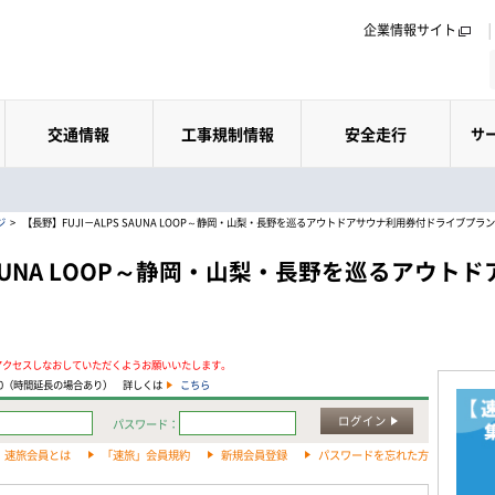
企業情報サイト
交通情報
工事規制情報
安全走行
サ
ジ
>
【長野】FUJI－ALPS SAUNA LOOP～静岡・山梨・長野を巡るアウトドアサウナ利用券付ドライブプラ
 SAUNA LOOP～静岡・山梨・長野を巡るアウ
アクセスしなおしていただくようお願いいたします。
:00（時間延長の場合あり） 詳しくは
こちら
ログイン
パスワード：
速旅会員とは
「速旅」会員規約
新規会員登録
パスワードを忘れた方