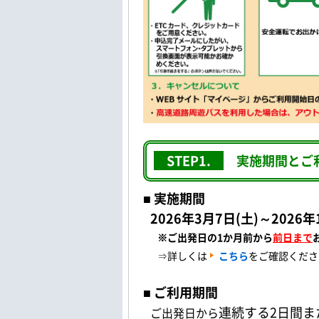
STEP1.
実施期間とご
■ 実施期間
2026年3
月7
日(土)～2026年
※ご出発日の1か月前
から
前日
まで
⇒詳しくは
こちら
をご確認くださ
■ ご利用期間
連続する2日間ま
ご出発日から