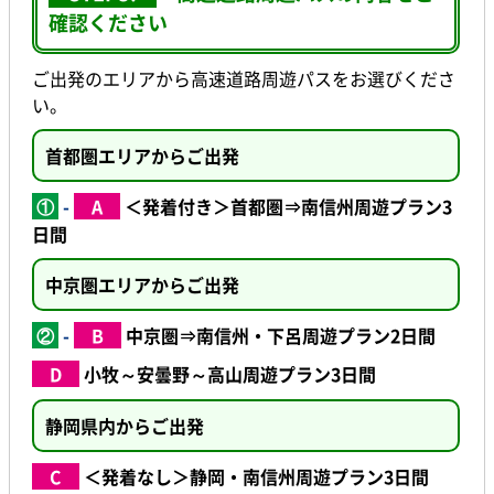
確認ください
ご出発のエリアから高速道路周遊パスをお選びくださ
い。
首都圏エリアからご出発
①
-
A
＜発着付き＞首都圏⇒南信州周遊プラン3
日間
中京圏
エリアからご出発
②
-
B
中京圏⇒南信州・下呂周遊プラン2日間
D
小牧～安曇野～高山周遊プラン3日間
静岡県内からご出発
C
＜発着なし＞静岡・南信州周遊プラン3日間