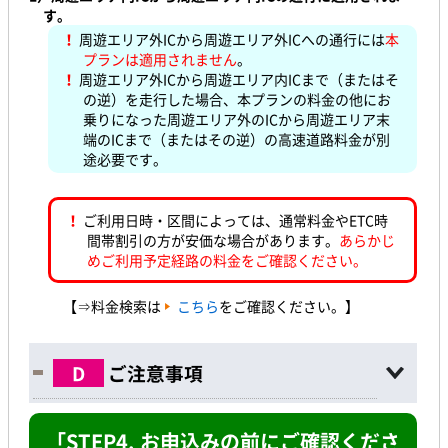
す。
！
周遊エリア外ICから周遊エリア外ICへの通行には
本
プランは適用されません
。
！
周遊エリア外ICから周遊エリア内ICまで（またはそ
の逆）を走行した場合、本プランの料金の他にお
乗りになった周遊エリア外のICから周遊エリア末
端のICまで（またはその逆）の高速道路料金が別
途必要です。
！
ご利用日時・区間によっては、通常料金やETC時
間帯割引の方が安価な場合があります。
あらかじ
めご利用予定経路の料金をご確認ください。
【⇒料金検索は
こちら
をご確認ください。】
D
ご注意事項
「STEP4. お申込みの前にご確認くださ