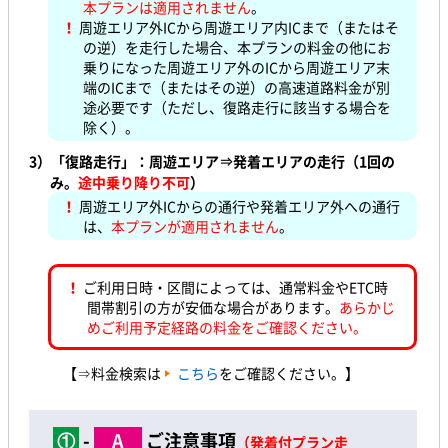
本プランは適用されません
。
！
周遊エリア外ICから周遊エリア内ICまで（またはそ
の逆）を走行した場合、本プランの料金の他にお
乗りになった周遊エリア外のICから周遊エリア末
端のICまで（またはその逆）の高速道路料金が別
途必要です（ただし、復路走行に該当する場合を
除く）。
3）
「復路走行」：周遊エリア⇒発着エリアの走行（1回の
み。
途中乗り降り不可
）
！
周遊エリア外ICからの通行や発着エリア外への通行
は、
本プランが適用されません
。
！
ご利用日時・区間によっては、通常料金やETC時
間帯割引の方が安価な場合があります。
あらかじ
めご利用予定経路の料金をご確認ください。
【⇒料金検索は
こちら
をご確認ください。】
①
-
A
ご注意事項
（発着付プラン走