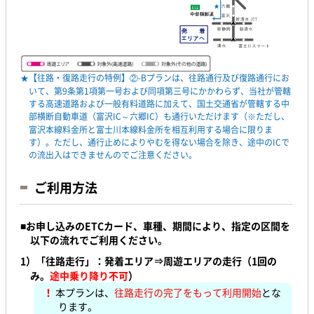
★【往路・復路走行の特例】②-Bプランは、往路通行及び復路通行にお
いて、第9条第1項第一号および同項第三号にかかわらず、当社が管轄
する高速道路および一般有料道路に加えて、国土交通省が管轄する中
部横断自動車道（富沢IC～六郷IC）も通行いただけます（※ただし、
富沢本線料金所と富士川本線料金所を相互利用する場合に限りま
す）。ただし、通行止めによりやむを得ない場合を除き、途中のICで
の流出入はできませんのでご注意ください。
ご利用方法
■
お申し込みのETCカード、車種、期間により、指定の区間を
以下の流れでご利用ください。
1）「往路走行」：発着エリア⇒周遊エリアの走行（1回の
み。
途中乗り降り不可
）
！
本プランは、
往路走行の完了をもって利用開始
とな
ります。