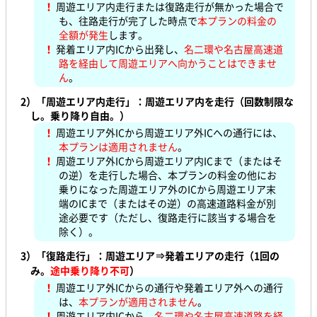
！
周遊エリア内走行または復路走行が無かった場合で
も、往路走行が完了した時点で
本プランの料金の
全額が発生
します。
！
発着エリア内ICから出発し、
名二環や名古屋高速道
路を経由して周遊エリアへ向かうことはできませ
ん
。
2）
「周遊エリア内走行」：周遊エリア内を走行（回数制限な
し。乗り降り自由。）
！
周遊エリア外ICから周遊エリア外ICへの通行には、
本プランは適用されません
。
！
周遊エリア外ICから周遊エリア内ICまで（またはそ
の逆）を走行した場合、本プランの料金の他にお
乗りになった周遊エリア外のICから周遊エリア末
端のICまで（またはその逆）の高速道路料金が別
途必要です（ただし、復路走行に該当する場合を
除く）。
3）
「復路走行」：周遊エリア⇒発着エリアの走行（1回の
み。
途中乗り降り不可
）
！
周遊エリア外ICからの通行や発着エリア外への通行
は、
本プランが適用されません
。
！
周遊エリア内ICから、
名二環や名古屋高速道路を経