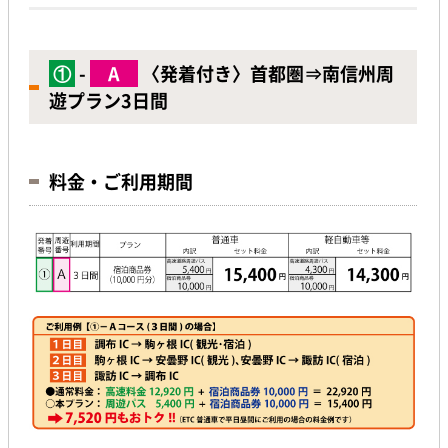
①
-
A
〈発着付き〉首都圏⇒南信州周
遊プラン3日間
料金・ご利用期間