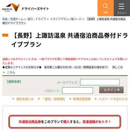
検索
メニュー
料金・交通ホーム
>
旅行・ドライブ
>
ドライブプラン一覧ページ
>
【長野】上諏訪温泉 共通宿泊商品
券付ドライブプラン
【長野】上諏訪温泉 共通宿泊商品券付ドラ
イブプラン
速旅につながりにくいときは、一度ブラウザを閉じて再度速旅へアクセスしなおしていただくようお願いい
たします。
◆定期メンテナンスのお知らせ◆ 毎月第二火曜日の00:00～02:00（時間延長の場合あり） 詳しくは
こちら
【速旅会員】
メールアドレス：
ログイン
パスワード：
速旅会員とは
「速旅」会員規約
新規会員登録
パスワードを忘れた方
共通宿泊商品券
をこのプランで
購入
すると、
高速道路がおトク！