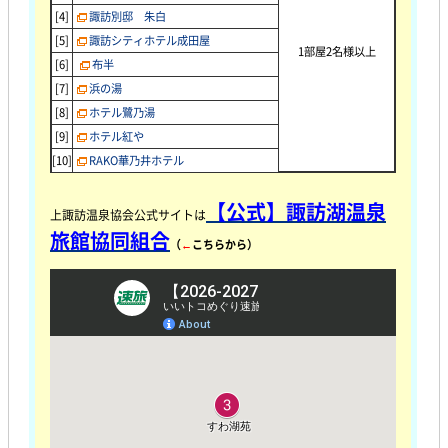
[4]
諏訪別邸 朱白
[5]
諏訪シティホテル成田屋
1部屋2名様以上
[6]
布半
[7]
浜の湯
[8]
ホテル鷺乃湯
[9]
ホテル紅や
[10]
RAKO華乃井ホテル
【公式】諏訪湖温泉
上諏訪温泉協会公式サイトは
旅館協同組合
（
←
こちらから）