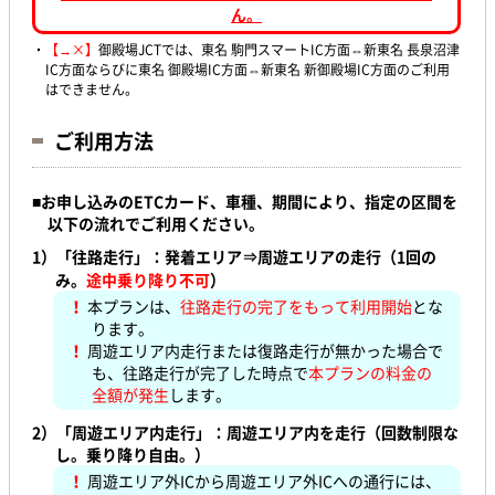
ん。
・
【→×】
御殿場JCTでは、東名 駒門スマートIC方面⇔新東名 長泉沼津
IC方面ならびに東名 御殿場IC方面⇔新東名 新御殿場IC方面のご利用
はできません。
ご利用方法
■
お申し込みのETCカード、車種、期間により、指定の区間を
以下の流れでご利用ください。
1）「往路走行」：発着エリア⇒周遊エリアの走行（1回の
み。
途中乗り降り不可
）
！
本プランは、
往路走行の完了をもって利用開始
とな
ります。
！
周遊エリア内走行または復路走行が無かった場合で
も、往路走行が完了した時点で
本プランの料金の
全額が発生
します。
2）
「周遊エリア内走行」：周遊エリア内を走行（回数制限な
し。乗り降り自由。）
！
周遊エリア外ICから周遊エリア外ICへの通行には、