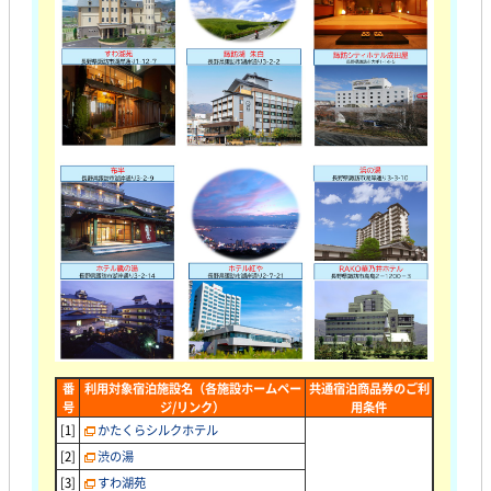
番
利用対象宿泊施設名（各施設ホームペー
共通宿泊商品券のご利
号
ジ/リンク）
用条件
[1]
かたくらシルクホテル
[2]
渋の湯
[3]
すわ湖苑