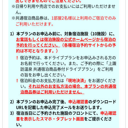
出しできませんのでご注意ください。
※日帰り利用や売店でのお支払いにはご利用いただけませ
ん。
※共通宿泊商品券は、
1部屋2名様以上利用のご宿泊でのみ
ご利用いただけます。
1）本プランのお申込み前に、対象宿泊施設（10施設）に、
お電話もしくは宿泊施設の公式ホームページから
宿泊の
予約を行ってください。
（各種宿泊予約サイトからの予
約は不可となります。）
！
宿泊予約は、本ドライブプランをお申込みされる方の
お名前で行ってください。また、ご予約の際に「上諏
訪温泉 共通宿泊商品券付ドライブプラン」をご利用
の旨をお申し出ください。
！
宿泊料金のお支払方法は
「現地決済」
をお選びくださ
い。
それ以外のお支払方法の場合、本プランの共通宿
泊商品券はご利用いただけません。
2）本プランのお申込み完了後、
申込確認書
のダウンロード
URLを記載した申込完了メールをお送りします。
3）宿泊当日にご予約された施設のフロントにて、
申込確認
書を表示したスマホ・タブレット画面
をご提示くださ
い。