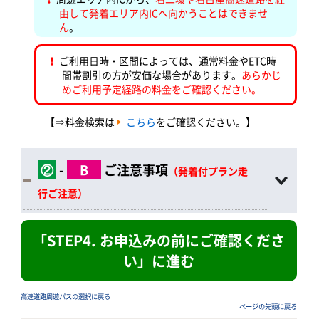
由して発着エリア内ICへ向かうことはできませ
ん
。
！
ご利用日時・区間によっては、通常料金やETC時
間帯割引の方が安価な場合があります。
あらかじ
めご利用予定経路の料金をご確認ください。
【⇒料金検索は
こちら
をご確認ください。】
②
-
B
ご注意事項
（発着付プラン走
行ご注意）
「STEP4. お申込みの前にご確認くださ
い」に進む
高速道路周遊パスの選択に戻る
ページの先頭に戻る