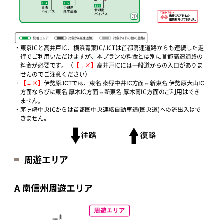
・東京ICと高井戸IC、横浜青葉IC/JCTは首都高速道路からも連続した走
行でご利用いただけますが、本プランの料金とは別に首都高速道路の
料金が必要です。（
【→×】
高井戸ICには一般道からの入口がありま
せんのでご注意ください）
・
【→×】
伊勢原JCTでは、東名 秦野中井IC方面⇔新東名 伊勢原大山IC
方面ならびに東名 厚木IC方面⇔新東名 厚木南IC方面のご利用はでき
ません。
・茅ヶ崎中央ICからは首都圏中央連絡自動車道(圏央道)への流出入はで
きません。
周遊エリア
A 南信州周遊エリア