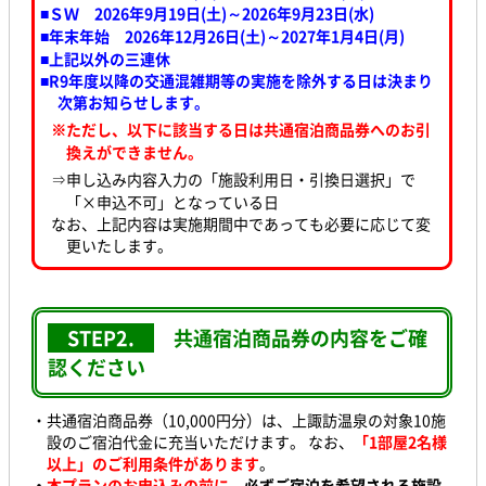
■ＳＷ 2026年9月19日(土)～2026年9月23日(水
)
■年末年始 2026年12月26日(土)～2027年1月4日(月)
■上記以外の三連休
■R9年度以降の交通混雑期等の実施を除外する日は決まり
次第お知らせします。
※ただし、以下に該当する日は共通宿泊商品券へのお引
換えができません。
⇒申し込み内容入力の「施設利用日・引換日選択」で
「×申込不可」となっている日
なお、上記内容は実施期間中であっても必要に応じて変
更いたします。
STEP2.
共通宿泊商品券の内容をご確
認ください
・共通宿泊商品券（10,000円分）は、上諏訪温泉の対象10施
設のご宿泊代金に充当いただけます。 なお、
「1部屋2名様
以上」のご利用条件があります
。
・
本プランのお申込みの前に、
必ずご宿泊を希望される施設