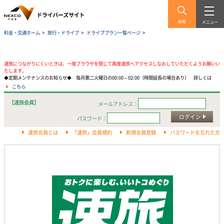
検索
メニュー
料金・交通ホーム
>
旅行・ドライブ
>
ドライブプラン一覧ページ
>
速旅につながりにくいときは、一度ブラウザを閉じて再度速旅へアクセスしなおしていただくようお願いい
たします。
◆定期メンテナンスのお知らせ◆ 毎月第二火曜日の00:00～02:00（時間延長の場合あり） 詳しくは
こちら
【速旅会員】
メールアドレス：
ログイン
パスワード：
速旅会員とは
「速旅」会員規約
新規会員登録
パスワードを忘れた方