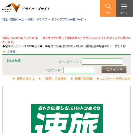
検索
メニュー
料金・交通ホーム
>
旅行・ドライブ
>
ドライブプラン一覧ページ
>
速旅につながりにくいときは、一度ブラウザを閉じて再度速旅へアクセスしなおしていただくようお願いい
たします。
◆定期メンテナンスのお知らせ◆ 毎月第二火曜日の00:00～02:00（時間延長の場合あり） 詳しくは
こちら
【速旅会員】
メールアドレス：
ログイン
パスワード：
速旅会員とは
「速旅」会員規約
新規会員登録
パスワードを忘れた方