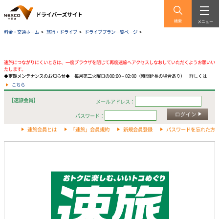
検索
メニュー
料金・交通ホーム
>
旅行・ドライブ
>
ドライブプラン一覧ページ
>
速旅につながりにくいときは、一度ブラウザを閉じて再度速旅へアクセスしなおしていただくようお願いい
たします。
◆定期メンテナンスのお知らせ◆ 毎月第二火曜日の00:00～02:00（時間延長の場合あり） 詳しくは
こちら
【速旅会員】
メールアドレス：
ログイン
パスワード：
速旅会員とは
「速旅」会員規約
新規会員登録
パスワードを忘れた方