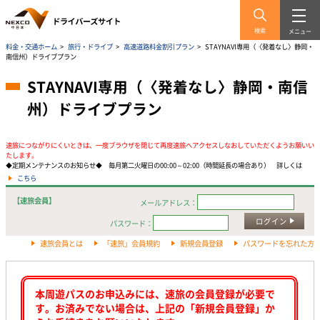
検索
メニュー
料金・交通ホーム
>
旅行・ドライブ
>
高速道路料金割引プラン
>
STAYNAVI専用（〈発着なし〉静岡・
南信州）ドライブプラン
STAYNAVI専用（〈発着なし〉静岡・南信
州）ドライブプラン
速旅につながりにくいときは、一度ブラウザを閉じて再度速旅へアクセスしなおしていただくようお願いい
たします。
◆定期メンテナンスのお知らせ◆ 毎月第二火曜日の00:00～02:00（時間延長の場合あり） 詳しくは
こちら
【速旅会員】
メールアドレス：
ログイン
パスワード：
速旅会員とは
「速旅」会員規約
新規会員登録
パスワードを忘れた方
本周遊パスのお申込みには、速旅の会員登録が必要で
す。お済みでない場合は、上記の「新規会員登録」か