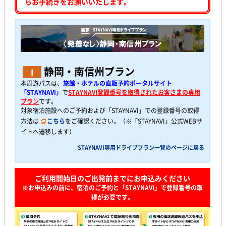
らお手続きをお願いいたします。
静岡・南信州プラン
I
本周遊パスは、
旅館・ホテルの直販予約ポータルサイト
「STAYNAVI」
で
STAYNAVI登録番号を取得されたお客さまの専用
プラン
です。
対象宿泊施設へのご予約および「STAYNAVI」での登録番号の取得
方法は
こちら
をご確認ください。（※「STAYNAVI」公式WEBサ
イトへ遷移します）
STAYNAVI専用ドライブプラン一覧のページに戻る
ご利用開始日のご出発前までにお申込みください
※お申込みの前に、宿泊のご予約と「STAYNAVI」で登録番号の取
得が必要です。