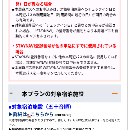
発）日が異なる場合
★本周遊パスへのお申込みは、対象宿泊施設へのチェックイン日と
本周遊パスの利用開始日（利用期間の最初の日）が同日の場合の
み有効です。
★対象宿泊施設への「チェックイン日」と異なるお申込みが確認さ
れた場合、「STAYNAVI」の登録番号が無効となり本周遊パスも自
動的にキャンセルされます。
・STAYNAVI登録番号が他の申込にすでに使用されている
場合
★STAYNAVI登録番号をすでに他の本周遊パスの申込に使用している
場合、当該STAYNAVI登録番号では申込みできません。
★本周遊パス申込時のSTAYNAVI登録番号の登録を変更する場合は、
本周遊パスを一度キャンセルしてください。
本プランの
対象宿泊施設
■対象宿泊施設（五十音順）
▶詳細は
こちらから
（PDF207KB)
※受付準備中の場合がありますので、詳しくはSTAINAVI公式WEBサイトをご確認くだ
さい。
▶指定の周遊エリア内のインターチェンジをご利用ください。