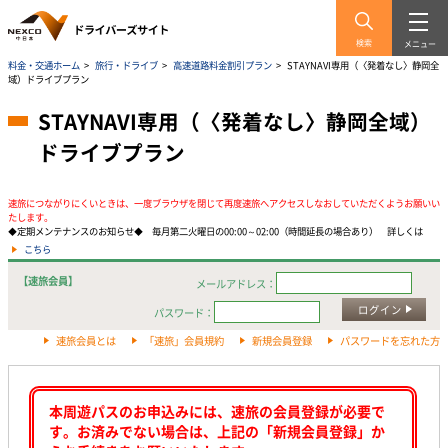
検索
メニュー
料金・交通ホーム
>
旅行・ドライブ
>
高速道路料金割引プラン
>
STAYNAVI専用（〈発着なし〉静岡全
域）ドライブプラン
STAYNAVI専用（〈発着なし〉静岡全域）
ドライブプラン
速旅につながりにくいときは、一度ブラウザを閉じて再度速旅へアクセスしなおしていただくようお願いい
たします。
◆定期メンテナンスのお知らせ◆ 毎月第二火曜日の00:00～02:00（時間延長の場合あり） 詳しくは
こちら
【速旅会員】
メールアドレス：
ログイン
パスワード：
速旅会員とは
「速旅」会員規約
新規会員登録
パスワードを忘れた方
本周遊パスのお申込みには、速旅の会員登録が必要で
す。お済みでない場合は、上記の「新規会員登録」か