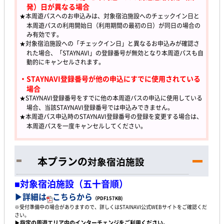
発）日が異なる場合
★本周遊パスへのお申込みは、対象宿泊施設へのチェックイン日と
本周遊パスの利用開始日（利用期間の最初の日）が同日の場合の
み有効です。
★対象宿泊施設への「チェックイン日」と異なるお申込みが確認さ
れた場合、「STAYNAVI」の登録番号が無効となり本周遊パスも自
動的にキャンセルされます。
・STAYNAVI登録番号が他の申込にすでに使用されている
場合
★STAYNAVI登録番号をすでに他の本周遊パスの申込に使用している
場合、当該STAYNAVI登録番号では申込みできません。
★本周遊パス申込時のSTAYNAVI登録番号の登録を変更する場合は、
本周遊パスを一度キャンセルしてください。
本プランの
対象宿泊施設
■対象宿泊施設（五十音順）
▶詳細は
こちらから
（PDF157KB)
※受付準備中の場合がありますので、詳しくはSTAINAVI公式WEBサイトをご確認くだ
さい。
▶指定の周遊エリア内のインターチェンジをご利用ください。