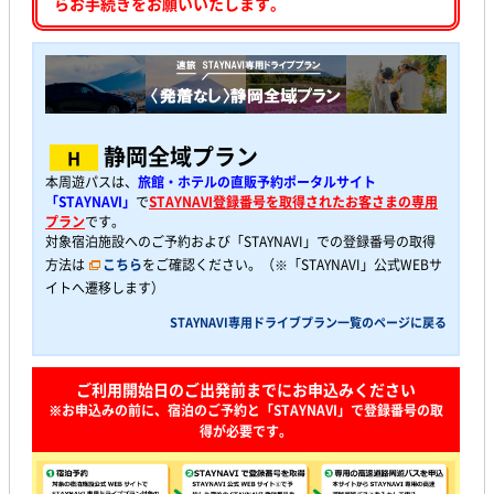
らお手続きをお願いいたします。
静岡全域プラン
H
本周遊パスは、
旅館・ホテルの直販予約ポータルサイト
「STAYNAVI」
で
STAYNAVI登録番号を取得されたお客さまの専用
プラン
です。
対象宿泊施設へのご予約および「STAYNAVI」での登録番号の取得
方法は
こちら
をご確認ください。（※「STAYNAVI」公式WEBサ
イトへ遷移します）
STAYNAVI専用ドライブプラン一覧のページに戻る
ご利用開始日のご出発前までにお申込みください
※お申込みの前に、宿泊のご予約と「STAYNAVI」で登録番号の取
得が必要です。