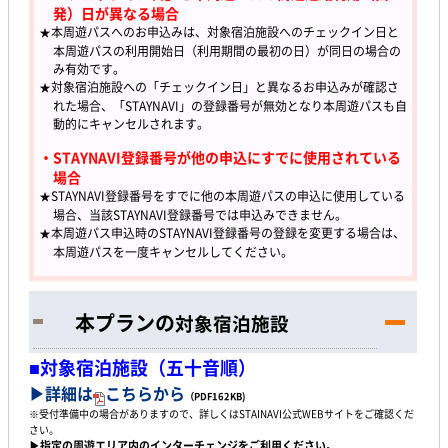
発）日が異なる場合
★本周遊パスへのお申込みは、対象宿泊施設へのチェックイン日と
本周遊パスの利用開始日（利用期間の最初の日）が同日の場合の
み有効です。
★対象宿泊施設への「チェックイン日」と異なるお申込みが確認さ
れた場合、「STAYNAVI」の登録番号が無効となり本周遊パスも自
動的にキャンセルされます。
・STAYNAVI登録番号が他の申込にすでに使用されている
場合
★STAYNAVI登録番号をすでに他の本周遊パスの申込に使用している
場合、当該STAYNAVI登録番号では申込みできません。
★本周遊パス申込時のSTAYNAVI登録番号の登録を変更する場合は、
本周遊パスを一度キャンセルしてください。
本プランの
対象宿泊施設
■対象宿泊施設（五十音順）
▶詳細は
こちらから
（PDF162KB)
※受付準備中の場合がありますので、詳しくはSTAINAVI公式WEBサイトをご確認くだ
さい。
▶指定の周遊エリア内のインターチェンジをご利用ください。