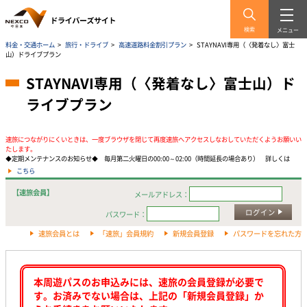
検索
メニュー
料金・交通ホーム
>
旅行・ドライブ
>
高速道路料金割引プラン
>
STAYNAVI専用（〈発着なし〉富士
山）ドライブプラン
STAYNAVI専用（〈発着なし〉富士山）ド
ライブプラン
速旅につながりにくいときは、一度ブラウザを閉じて再度速旅へアクセスしなおしていただくようお願いい
たします。
◆定期メンテナンスのお知らせ◆ 毎月第二火曜日の00:00～02:00（時間延長の場合あり） 詳しくは
こちら
【速旅会員】
メールアドレス：
ログイン
パスワード：
速旅会員とは
「速旅」会員規約
新規会員登録
パスワードを忘れた方
本周遊パスのお申込みには、速旅の会員登録が必要で
す。お済みでない場合は、上記の「新規会員登録」か