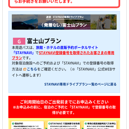
らお手続きをお願いいたします。
富士山プラン
G
本周遊パスは、
旅館・ホテルの直販予約ポータルサイト
「STAYNAVI」
で
STAYNAVI登録番号を取得されたお客さまの専用
プラン
です。
対象宿泊施設へのご予約および「STAYNAVI」での登録番号の取得
方法は
こちら
をご確認ください。（※「STAYNAVI」公式WEBサ
イトへ遷移します）
STAYNAVI専用ドライブプラン一覧のページに戻る
ご利用開始日のご出発前までにお申込みください
※お申込みの前に、宿泊のご予約と「STAYNAVI」で登録番号の取
得が必要です。