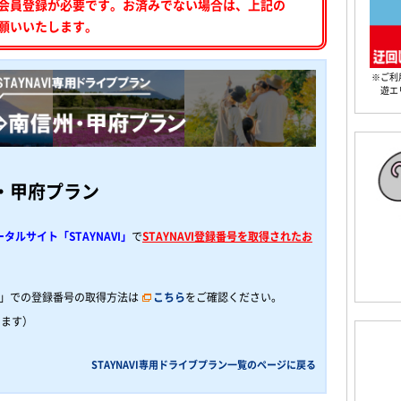
会員登録が必要です。お済みでない場合は、上記の
願いいたします。
※ご利
遊エ
・甲府プラン
ルサイト「STAYNAVI」
で
STAYNAVI登録番号を取得されたお
VI」での登録番号の取得方法は
こちら
をご確認ください。
します）
STAYNAVI専用ドライブプラン一覧のページに戻る