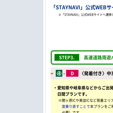
「STAYNAVI」公式WEB
※「STAYNAVI」公式WEBサイト
STEP3.
高速道路周遊
④
-
D
〈発着付き〉中
・愛知県や岐阜県などからご出
日間プランです。
※関ヶ原ICや美並ICなど発着エリ
度乗り直すことで
本プランをご
必要）です。