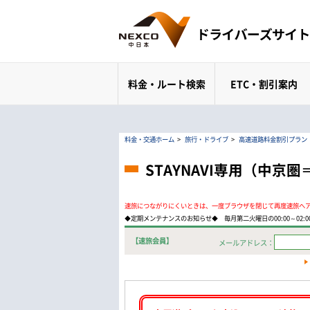
料金・ルート検索
ETC・割引案内
料金・交通ホーム
>
旅行・ドライブ
>
高速道路料金割引プラン
STAYNAVI専用（中
速旅につながりにくいときは、一度ブラウザを閉じて再度速旅へ
◆定期メンテナンスのお知らせ◆ 毎月第二火曜日の00:00～02
【速旅会員】
メールアドレス：