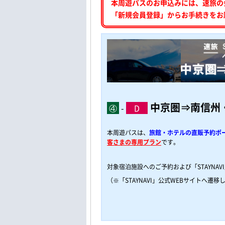
本周遊パスのお申込みには、速旅の
「新規会員登録」からお手続きをお
中京圏⇒南信州
④
-
D
本周遊パスは、
旅館・ホテルの直販予約ポータ
客さまの専用プラン
です。
対象宿泊施設へのご予約および「STAYNA
（※「STAYNAVI」公式WEBサイトへ遷移