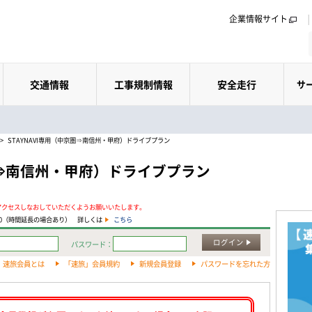
企業情報サイト
交通情報
工事規制情報
安全走行
サ
>
STAYNAVI専用（中京圏⇒南信州・甲府）ドライブプラン
京圏⇒南信州・甲府）ドライブプラン
アクセスしなおしていただくようお願いいたします。
:00（時間延長の場合あり） 詳しくは
こちら
ログイン
パスワード：
速旅会員とは
「速旅」会員規約
新規会員登録
パスワードを忘れた方