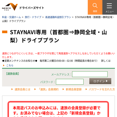
検索
メニュー
料金・交通ホーム
>
旅行・ドライブ
>
高速道路料金割引プラン
>
STAYNAVI専用（首都圏⇒静岡全域・
山梨）ドライブプラン
STAYNAVI専用（首都圏⇒静岡全域・山
梨）ドライブプラン
速旅につながりにくいときは、一度ブラウザを閉じて再度速旅へアクセスしなおしていただくようお願いい
たします。
◆定期メンテナンスのお知らせ◆ 毎月第二火曜日の00:00～02:00（時間延長の場合あり） 詳しくは
こちら
【速旅会員】
メールアドレス：
ログイン
パスワード：
速旅会員とは
「速旅」会員規約
新規会員登録
パスワードを忘れた方
本周遊パスのお申込みには、速旅の会員登録が必要で
す。お済みでない場合は、上記の「新規会員登録」か