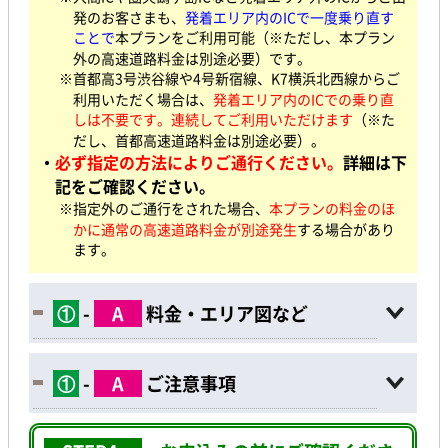
発のお客さまも、
発着エリア内のICで一度乗り直す
ことで
本プランをご利用可能（※ただし、本プラン
外の高速道路料金は別途必要）です。
※首都高3号渋谷線や4号新宿線、K7横浜北西線からご
利用いただく場合は、
発着エリア内のICでの乗り直
しは不要です。連続してご利用いただけます
（※た
だし、首都高速道路料金は別途必要）。
・
必ず指定の方法によりご通行ください。
詳細は下
記をご確認ください。
※指定外のご通行をされた場合、
本プランの料金のほ
かに通常の高速道路料金が別途発生
する場合があり
ます。
①
-
A
料金・エリア図など
①
-
A
ご注意事項