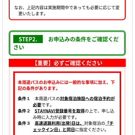
なお、上記内容は実施期間中であっても必要に応じて変
更いたします。
STEP2.
お申込みの条件をご確認くだ
さい
【重要】必ずご確認ください
本周遊パスのお申込みには一般的な事項に加え、下
記の条件があります。
条件１
本周遊パスの
対象宿泊施設への宿泊予約が
必要
です。
条件２
STAYNAVI登録番号を取得
の上で、申し込
み時に入力が必要です。
条件３
高速道路利用(出発)日は、
対象宿泊の
「チ
ェックイン日」と同日
に指定ください。