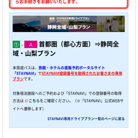
らお手続きをお願いいたします。
首都圏（都心方面）⇒静岡全
①
-
A
域・山梨プラン
本周遊パスは、
旅館・ホテルの直販予約ポータルサイト
「STAYNAVI」
で
STAYNAVI登録番号を取得されたお客さまの専用
プラン
です。
対象宿泊施設へのご予約および「STAYNAVI」での登録番号の取得
方法は
こちら
をご確認ください。（※「STAYNAVI」公式WEBサ
イトへ遷移します）
STAYNAVI専用ドライブプラン一覧のページに戻る