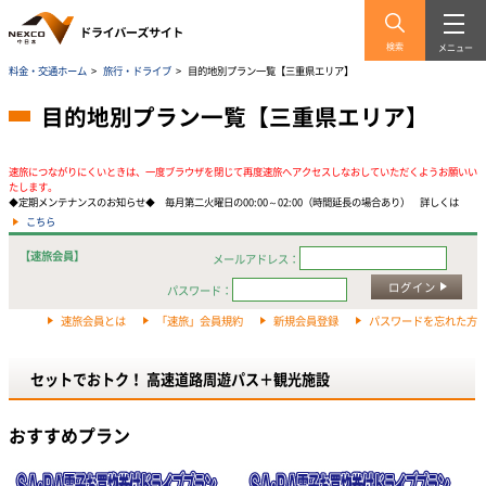
検索
メニュー
料金・交通ホーム
>
旅行・ドライブ
>
目的地別プラン一覧【三重県エリア】
目的地別プラン一覧【三重県エリア】
速旅につながりにくいときは、一度ブラウザを閉じて再度速旅へアクセスしなおしていただくようお願いい
たします。
◆定期メンテナンスのお知らせ◆ 毎月第二火曜日の00:00～02:00（時間延長の場合あり） 詳しくは
こちら
【速旅会員】
メールアドレス：
ログイン
パスワード：
速旅会員とは
「速旅」会員規約
新規会員登録
パスワードを忘れた方
セットでおトク！ 高速道路周遊パス＋観光施設
おすすめプラン