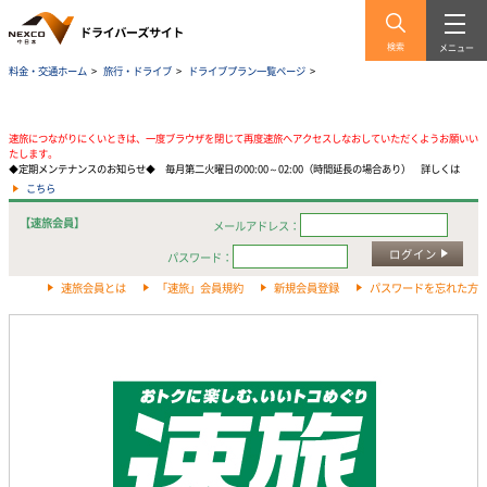
検索
メニュー
料金・交通ホーム
>
旅行・ドライブ
>
ドライブプラン一覧ページ
>
速旅につながりにくいときは、一度ブラウザを閉じて再度速旅へアクセスしなおしていただくようお願いい
たします。
◆定期メンテナンスのお知らせ◆ 毎月第二火曜日の00:00～02:00（時間延長の場合あり） 詳しくは
こちら
【速旅会員】
メールアドレス：
ログイン
パスワード：
速旅会員とは
「速旅」会員規約
新規会員登録
パスワードを忘れた方