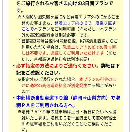
をご旅行されるお客さま向けの3日間プランで
す。
※入間ICや圏央鶴ヶ島ICなど発着エリア外のICからご出
発のお客さまも、
発着エリア内のICで一度乗り直す
ことで
本プランをご利用可能（※ただし、本プラン
外の高速道路料金は別途必要）です。
※首都高3号渋谷線や4号新宿線、K7横浜北西線からご
利用いただく場合は、
発着エリア内のICでの乗り直
しは不要です。連続してご利用いただけます
（※た
だし、首都高速道路料金は別途必要）。
・
必ず指定の方法によりご通行ください。
詳細は下
記をご確認ください。
※指定外のご通行をされた場合、
本プランの料金のほ
かに通常の高速道路料金が別途発生
する場合があり
ます。
・
中部横断自動車道下り線（静岡⇒山梨方向）で増
穂ＰＡをご利用される方へ。
※増穂ＰＡ下り線の駐車場は土日・祝日にたいへん混
雑いたします。増穂ＩＣを一旦流出して道の駅富士
川の駐車場をご利用いだだくこともご検討くださ
い。