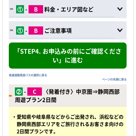
①
-
B
料金・エリア図など
①
-
B
ご注意事項
「STEP4. お申込みの前にご確認くださ
い」に進む
高速道路周遊パスの選択に戻る
ページの先頭に戻る
②
-
C
〈発着付き〉中京圏⇒静岡西部
周遊プラン2日間
・愛知県や
岐阜県などからご出発され、浜松などの
静岡県西部エリアをご旅行されるお客さま向けの
2日間プランです。