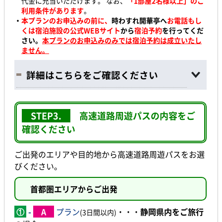
代金に充当いただけます。 なお、
「1部屋2名様以上」のご
利用条件があります
。
・
本プランのお申込みの前に、
時わすれ開華亭へ
お電話もし
くは宿泊施設の公式WEBサイト
から
宿泊予約
を行ってくだ
さい。
本プランのお申込みのみでは宿泊予約は成立いたし
ません。
詳細はこちらをご確認ください
STEP3.
高速道路周遊パスの内容をご
確認ください
ご出発のエリアや目的地から高速道路周遊パスをお選
びください。
首都圏エリアからご出発
①
-
A
プラン
・・・
静岡県内をご旅行
(3
日間以内)