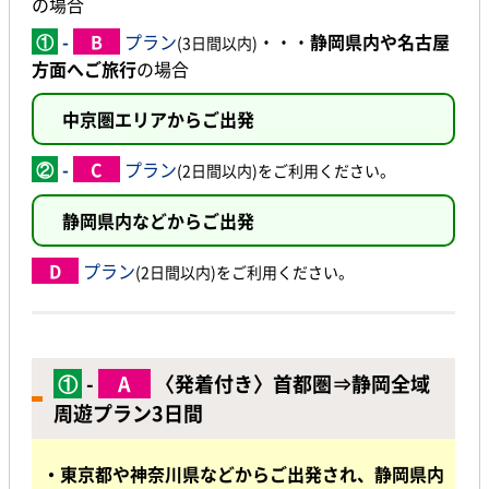
の場合
①
-
B
プラン
・・・
静岡県内や名古屋
(3日間以内)
方面へご旅行
の場合
中京圏エリアからご出発
②
-
C
プラン
(2
日間以内)をご利用ください。
静岡県内などからご出発
D
プラン
(2
日間以内)をご利用ください。
①
-
A
〈発着付き〉首都圏⇒静岡全域
周遊プラン3日間
・東京都や神奈川県などからご出発され、静岡県内