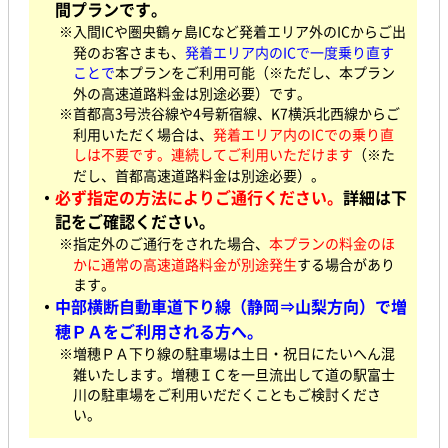
間プランです。
※入間ICや圏央鶴ヶ島ICなど発着エリア外のICからご出
発のお客さまも、
発着エリア内のICで一度乗り直す
ことで
本プランをご利用可能（※ただし、本プラン
外の高速道路料金は別途必要）です。
※首都高3号渋谷線や4号新宿線、K7横浜北西線からご
利用いただく場合は、
発着エリア内のICでの乗り直
しは不要です。連続してご利用いただけます
（※た
だし、首都高速道路料金は別途必要）。
・
必ず指定の方法によりご通行ください。
詳細は下
記をご確認ください。
※指定外のご通行をされた場合、
本プランの料金のほ
かに通常の高速道路料金が別途発生
する場合があり
ます。
・
中部横断自動車道下り線（静岡⇒山梨方向）で増
穂ＰＡをご利用される方へ。
※増穂ＰＡ下り線の駐車場は土日・祝日にたいへん混
雑いたします。増穂ＩＣを一旦流出して道の駅富士
川の駐車場をご利用いだだくこともご検討くださ
い。