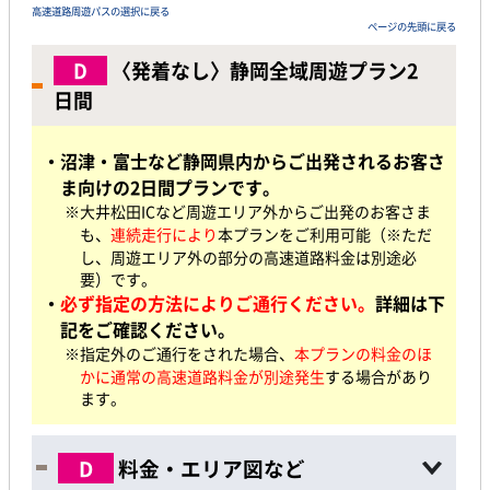
高速道路周遊パスの選択に戻る
ページの先頭に戻る
D
〈発着なし〉静岡全域周遊プラン2
日間
・沼津・富士など静岡県内
からご出発されるお客さ
ま向けの2日間プランです。
※大井松田ICなど周遊エリア外からご出発の
お客さま
も、
連続走行により
本プランをご利用可能（※ただ
し、周遊エリア外の部分の高速道路料金は別途必
要）です。
・
必ず指定の方法によりご通行ください。
詳細は下
記をご確認ください。
※指定外のご通行をされた場合、
本プランの料金のほ
かに通常の高速道路料金が別途発生
する場合があり
ます。
D
料金・エリア図など