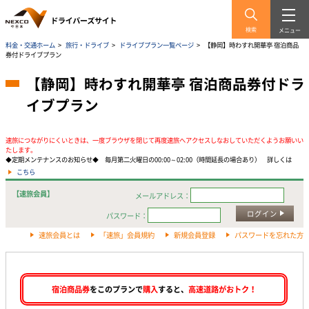
検索
メニュー
料金・交通ホーム
>
旅行・ドライブ
>
ドライブプラン一覧ページ
>
【静岡】時わすれ開華亭 宿泊商品
券付ドライブプラン
【静岡】時わすれ開華亭 宿泊商品券付ドラ
イブプラン
速旅につながりにくいときは、一度ブラウザを閉じて再度速旅へアクセスしなおしていただくようお願いい
たします。
◆定期メンテナンスのお知らせ◆ 毎月第二火曜日の00:00～02:00（時間延長の場合あり） 詳しくは
こちら
【速旅会員】
メールアドレス：
ログイン
パスワード：
速旅会員とは
「速旅」会員規約
新規会員登録
パスワードを忘れた方
宿泊商品券
をこのプランで
購入
すると、
高速道路がおトク！