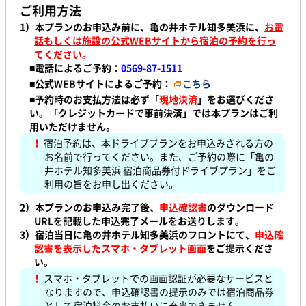
ご利用方法
1）本プランのお申込み前に、亀の井ホテル知多美浜に、
お電
話もしくは施設の公式WEBサイトから宿泊の予約を行っ
てください。
■電話によるご予約：
0569-87-1511
■公式WEBサイトによるご予約：
こちら
■予約時のお支払方法は必ず「
現地決済
」をお選びくださ
い。「クレジットカードで事前決済」では本プランはご利
用いただけません。
！
宿泊予約は、本ドライブプランをお申込みされる方の
お名前で行ってください。また、ご予約の際に「亀の
井ホテル知多美浜 宿泊商品券付ドライブプラン」をご
利用の旨をお申し出ください。
2）本プランのお申込み完了後、
申込確認書
のダウンロード
URLを記載した申込完了メールをお送りします。
3）宿泊当日に亀の井ホテル知多美浜のフロントにて、
申込確
認書を表示したスマホ・タブレット画面
をご提示くださ
い。
！
スマホ・タブレットでの画面認証が必要なサービスと
なりますので、申込確認書の提示のみでは宿泊商品券
として宿泊料金のお支払いに充当できません。