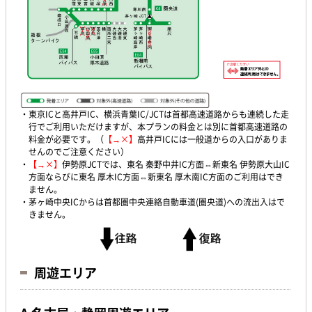
・東京ICと高井戸IC、横浜青葉IC/JCTは首都高速道路からも連続した走
行でご利用いただけますが、本プランの料金とは別に首都高速道路の
料金が必要です。（
【→×】
高井戸ICには一般道からの入口がありま
せんのでご注意ください）
・
【→×】
伊勢原JCTでは、東名 秦野中井IC方面⇔新東名 伊勢原大山IC
方面ならびに東名 厚木IC方面⇔新東名 厚木南IC方面のご利用はでき
ません。
・茅ヶ崎中央ICからは首都圏中央連絡自動車道(圏央道)への流出入はで
きません。
周遊エリア