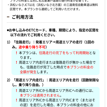
プランの料金とは別に名古屋瀬戸道路の通行料金が必要です。
・浜松いなさJCT以北（浜松いなさ北方面）の三遠南信自動車道は無料
区間です。本プランから連続してご利用いただけます。
ご利用方法
■
お申し込みのETCカード、車種、期間により、指定の区間を
以下の流れでご利用ください。
1）「往路走行」：発着エリア⇒周遊エリアの走行（1回の
み。
途中乗り降り不可
）
！
本プランは、
往路走行の完了をもって利用開始
とな
ります。
！
周遊エリア内走行または復路走行が無かった場合で
も、往路走行が完了した時点で
本プランの料金の
全額が発生
します。
2）
「周遊エリア内走行」：周遊エリア内を走行（回数制限な
し。乗り降り自由。）
！
周遊エリア外ICから周遊エリア外ICへの通行には、
本プランは適用されません
。
！
周遊エリア外ICから周遊エリア内ICまで（またはそ
の逆）を走行した場合、本プランの料金の他にお