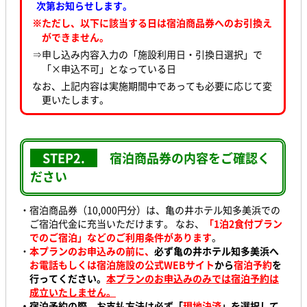
次第お知らせします。
※ただし、以下に該当する日は宿泊商品券へのお引換え
ができません。
⇒申し込み内容入力の「施設利用日・引換日選択」で
「×申込不可」となっている日
なお、上記内容は実施期間中であっても必要に応じて変
更いたします。
STEP2.
宿泊商品券の内容をご確認く
ださい
・宿泊商品券（10,000円分）は、亀の井ホテル知多美浜での
ご宿泊代金に充当いただけます。 なお、
「1泊2食付プラン
でのご宿泊」などのご利用条件があります
。
・
本プランのお申込みの前に、
必ず亀の井ホテル知多美浜へ
お電話もしくは宿泊施設の公式WEBサイト
から
宿泊予約
を
行ってください。
本プランのお申込みのみでは宿泊予約は
成立いたしません。
・宿泊予約の際、お支払方法は必ず「
現地決済
」を選択して