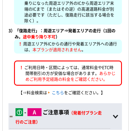
乗りになった周遊エリア外のICから周遊エリア末
端のICまで（またはその逆）の高速道路料金が別
途必要です（ただし、復路走行に該当する場合を
除く）。
3）
「復路走行」：周遊エリア⇒発着エリアの走行（1回の
み。
途中乗り降り不可
）
！
周遊エリア外ICからの通行や発着エリア外への通行
は、
本プランが適用されません
。
！
ご利用日時・区間によっては、通常料金やETC時
間帯割引の方が安価な場合があります。
あらかじ
めご利用予定経路の料金をご確認ください。
【⇒料金検索は
こちら
をご確認ください。】
①
-
A
ご注意事項
（発着付プラン走
行のご注意）