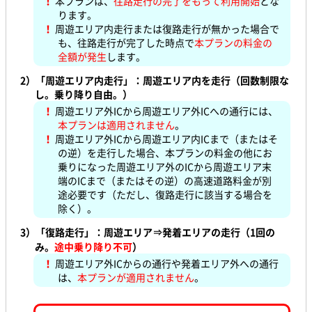
！
本プランは、
往路走行の完了をもって利用開始
とな
ります。
！
周遊エリア内走行または復路走行が無かった場合で
も、往路走行が完了した時点で
本プランの料金の
全額が発生
します。
2）
「周遊エリア内走行」：周遊エリア内を走行（回数制限な
し。乗り降り自由。）
！
周遊エリア外ICから周遊エリア外ICへの通行には、
本プランは適用されません
。
！
周遊エリア外ICから周遊エリア内ICまで（またはそ
の逆）を走行した場合、本プランの料金の他にお
乗りになった周遊エリア外のICから周遊エリア末
端のICまで（またはその逆）の高速道路料金が別
途必要です（ただし、復路走行に該当する場合を
除く）。
3）
「復路走行」：周遊エリア⇒発着エリアの走行（1回の
み。
途中乗り降り不可
）
！
周遊エリア外ICからの通行や発着エリア外への通行
は、
本プランが適用されません
。