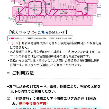
【拡大マップは
こちら
】
(PDF214KB)
・
【→×】
知多半島道路 大高IC方面から伊勢湾岸自動車道への相互利用
はできません。
・
名古屋瀬戸道路の長久手ICからも連続してご利用いただけますが、本
プランの料金とは別に名古屋瀬戸道路の通行料金が必要です。
・浜松いなさJCT以北（浜松いなさ北方面）の三遠南信自動車道は無料
区間です。本プランから連続してご利用いただけます。
ご利用方法
■
お申し込みのETCカード、車種、期間により、指定の区間を
以下の流れでご利用ください。
1）「往路走行」：発着エリア⇒周遊エリアの走行（1回の
み。
途中乗り降り不可
）