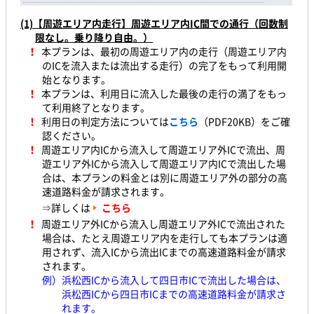
(1)
【周遊エリア内走行】周遊エリア内IC間での通行（回数制
限なし。乗り降り自由。）
！
本プランは、最初の周遊エリア内の走行（周遊エリア内
のICを流入または流出する走行）の完了をもって利用開
始となります。
！
本プランは、利用日に流入した最後の走行の満了をもっ
て利用終了となります。
！
利用日の判定方法については
こちら
（PDF20KB）をご確
認ください。
！
周遊エリア内ICから流入して周遊エリア外ICで流出、周
遊エリア外ICから流入して周遊エリア内ICで流出した場
合は、本プランの料金とは別に周遊エリア外の部分の高
速道路料金が請求されます。
⇒詳しくは
こちら
！
周遊エリア外ICから流入し周遊エリア外ICで流出された
場合は、たとえ周遊エリア内を走行しても本プランは適
用されず、流入ICから流出ICまでの高速道路料金が請求
されます。
例）浜松西ICから流入して四日市ICで流出した場合は、
浜松西ICから四日市ICまでの高速道路料金が請求さ
れます。