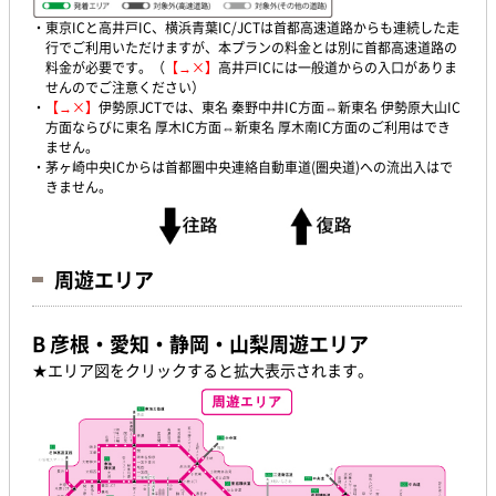
・東京ICと高井戸IC、横浜青葉IC/JCTは首都高速道路からも連続した走
行でご利用いただけますが、本プランの料金とは別に首都高速道路の
料金が必要です。（
【→×】
高井戸ICには一般道からの入口がありま
せんのでご注意ください）
・
【→×】
伊勢原JCTでは、東名 秦野中井IC方面⇔新東名 伊勢原大山IC
方面ならびに東名 厚木IC方面⇔新東名 厚木南IC方面のご利用はでき
ません。
・茅ヶ崎中央ICからは首都圏中央連絡自動車道(圏央道)への流出入はで
きません。
周遊エリア
B 彦根・愛知・静岡・山梨周遊エリア
★エリア図をクリックすると拡大表示されます。