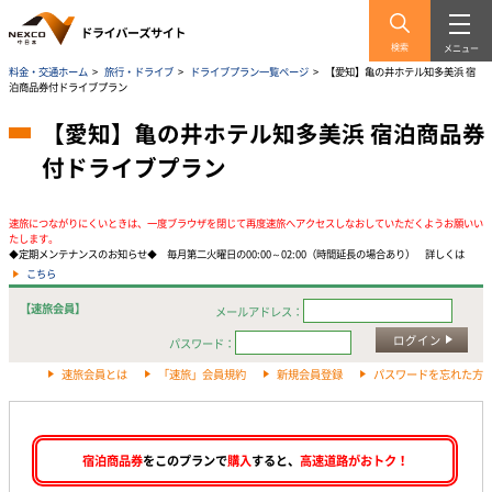
検索
メニュー
料金・交通ホーム
>
旅行・ドライブ
>
ドライブプラン一覧ページ
>
【愛知】亀の井ホテル知多美浜 宿
泊商品券付ドライブプラン
【愛知】亀の井ホテル知多美浜 宿泊商品券
付ドライブプラン
速旅につながりにくいときは、一度ブラウザを閉じて再度速旅へアクセスしなおしていただくようお願いい
たします。
◆定期メンテナンスのお知らせ◆ 毎月第二火曜日の00:00～02:00（時間延長の場合あり） 詳しくは
こちら
【速旅会員】
メールアドレス：
ログイン
パスワード：
速旅会員とは
「速旅」会員規約
新規会員登録
パスワードを忘れた方
宿泊商品券
をこのプランで
購入
すると、
高速道路がおトク！