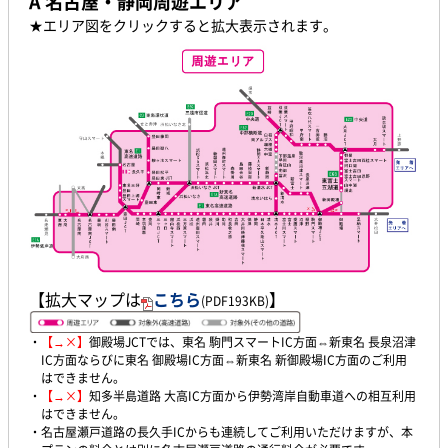
A 名古屋・静岡周遊エリア
★エリア図をクリックすると拡大表示されます。
【拡大マップは
こちら
】
(PDF193KB)
・
【→×】
御殿場JCTでは、東名 駒門スマートIC方面⇔新東名 長泉沼津
IC方面ならびに東名 御殿場IC方面⇔新東名 新御殿場IC方面のご利用
はできません。
・
【→×】
知多半島道路 大高IC方面から伊勢湾岸自動車道への相互利用
はできません。
・名古屋瀬戸道路の長久手ICからも連続してご利用いただけますが、本