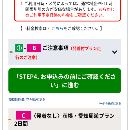
！
ご利用日時・区間によっては、通常料金やETC時
間帯割引の方が安価な場合があります。
あらかじ
めご利用予定経路の料金をご確認ください。
【⇒料金検索は
こちら
をご確認ください。】
①
-
B
ご注意事項
（発着付プラン走
行のご注意）
「STEP4. お申込みの前にご確認くださ
い」に進む
高速道路周遊パスの選択に戻る
ページの先頭に戻る
C
〈発着なし〉
彦根・愛知周遊プラン
2日間