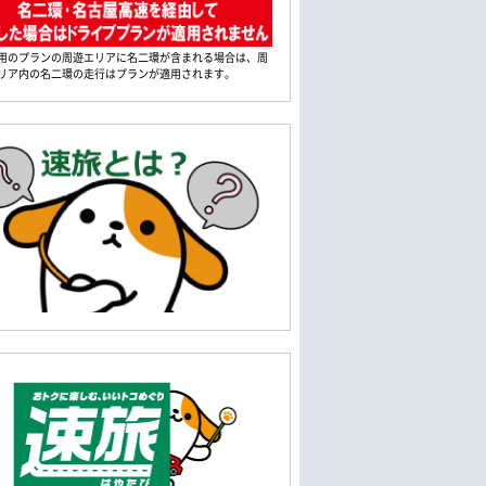
用のプランの周遊エリアに名二環が含まれる場合は、周
リア内の名二環の走行はプランが適用されます。