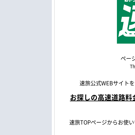
ペー
Th
速旅公式WEBサイト
お探しの高速道路料
速旅TOPページからお使