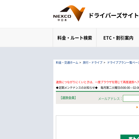
料金・ルート検索
ETC・割引案内
料金・交通ホーム
>
旅行・ドライブ
>
ドライブプラン一覧ペー
速旅につながりにくいときは、一度ブラウザを閉じて再度速旅へ
◆定期メンテナンスのお知らせ◆ 毎月第二火曜日の00:00～02
【速旅会員】
メールアドレス：