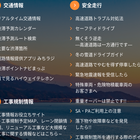
交通情報
安全走行
リアルタイム交通情報
高速道路トラブル対処法
渋滞予測カレンダー​
セーフティドライブ
渋滞予測ルート検索
無くそう逆走
―高速道路は一方通行です―
主要な渋滞箇所
冬の雪道ドライブガイド
道路情報提供アプリ みちラジ
高速道路でやむを得ず停車した
渋滞ポイントナビまっぷ
緊急地震速報を受信したら
目で見るハイウェイテレホン
特殊車両・危険物積載車両の
お客さまへ
工事規制情報
重量オーバーは禁止です!!
SA・PAご利用上の注意
工事情報お役立ちサイト
～工事規制予定MAP、レーン閉鎖情
落下物や故障車などを発見
したら!!
報、リニューアル工事など大規模な
工事に関する情報などはこちら～
工事規制箇所を通行する際のポ