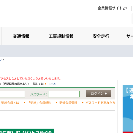
企業情報サイト
交通情報
工事規制情報
安全走行
サ
ジ
>
アクセスしなおしていただくようお願いいたします。
:00（時間延長の場合あり） 詳しくは
こちら
ログイン
パスワード：
速旅会員とは
「速旅」会員規約
新規会員登録
パスワードを忘れた方